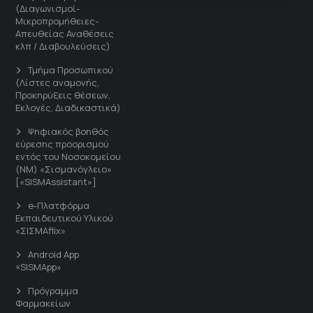
(Διαγωνισμοί-
Μικροπρομήθειες-
Απευθείας Αναθέσεις
κλπ / Διαβουλεύσεις)
Τμήμα Προσωπικού
(Λίστες αναμονής,
Προκηρύξεις θέσεων,
Εκλογές, Διαδικαστικά)
Ψηφιακός βοηθός
εύρεσης προορισμού
εντός του Νοσοκομείου
(ΝΜ) «Σισμανόγλειο»
[«SISMAssistant»]
e-Πλατφόρμα
Εκπαιδευτικού Υλικού
«ΣΙΣΜΑflix»
Android App
«SISMApp»
Πρόγραμμα
Φαρμακείων