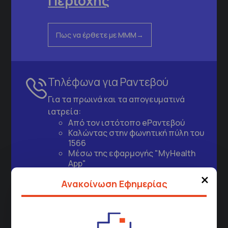
Περιοχής
Πως να έρθετε με ΜΜΜ
Τηλέφωνα για Ραντεβού
Για τα πρωινά και τα απογευματινά
ιατρεία:
Από τον ιστότοπο
eΡαντεβού
Καλώντας στην φωνητική πύλη του
1566
Μέσω της εφαρμογής "MyHealth
App"
×
Ανακοίνωση Εφημερίας
ΓΝΑ Νοσοκομείο Σισμανόγλειο - Αμαλία Φλέμιγκ