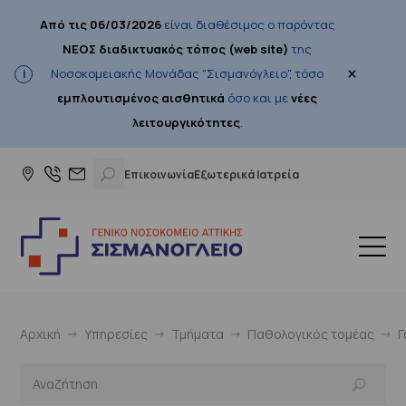
Από τις 06/03/2026
είναι διαθέσιμος ο παρόντας
ΝΕΟΣ διαδικτυακός τόπος (web site)
της
×
Νοσοκομειακής Μονάδας "Σισμανόγλειο", τόσο
εμπλουτισμένος αισθητικά
όσο και με
νέες
λειτουργικότητες
.
Επικοινωνία
Εξωτερικά Ιατρεία
Αρχική
Υπηρεσίες
Τμήματα
Παθολογικός τομέας
Γ