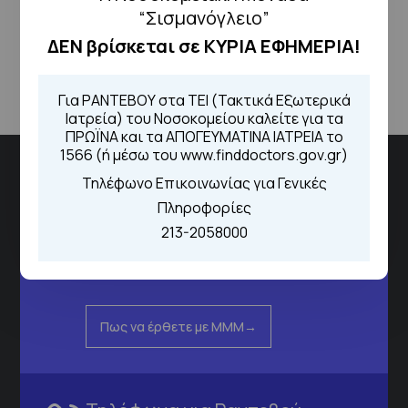
“Σισμανόγλειο”
Επιστροφή
ΔΕΝ βρίσκεται σε ΚΥΡΙΑ ΕΦΗΜΕΡΙΑ!
Για ΡΑΝΤΕΒΟΥ στα ΤΕΙ (Τακτικά Εξωτερικά
Ιατρεία) του Νοσοκομείου καλείτε για τα
ΠΡΩΪΝΑ και τα ΑΠΟΓΕΥΜΑΤΙΝΑ ΙΑΤΡΕΙΑ το
1566 (ή μέσω του www.finddoctors.gov.gr)
Διεύθυνση
Τηλέφωνο Επικοινωνίας για Γενικές
Πληροφορίες
Σισμανόγλειου 1,
213-2058000
Μαρούσι 151 26,
Χάρτης
Περιοχής
Πως να έρθετε με ΜΜΜ