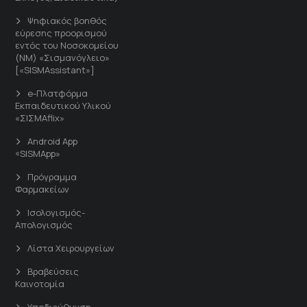
Ψηφιακός βοηθός
εύρεσης προορισμού
εντός του Νοσοκομείου
(ΝΜ) «Σισμανόγλειο»
[«SISMAssistant»]
e-Πλατφόρμα
Εκπαιδευτικού Υλικού
«ΣΙΣΜΑflix»
Android App
«SISMApp»
Πρόγραμμα
Φαρμακείων
Ισολογισμός-
Απολογισμός
Λίστα Χειρουργείων
Βραβεύσεις
Καινοτομία
Υποδιεύθυνση