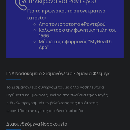
Τηλέφωνα για Ραντεβού
Για τα πρωινά και τα απογευματινά
ιατρεία:
Από τον ιστότοπο
eΡαντεβού
Καλώντας στην φωνητική πύλη του
1566
Μέσω της εφαρμογής "MyHealth
App"
ΓΝΑ Νοσοκομείο Σισμανόγλειο - Αμαλία Φλέμιγκ
Το Σισμανόγλειο συνεργάζεται με άλλα νοσηλευτικά
ιδρύματα και μονάδες υγείας στα πλαίσια εφαρμογής
ειδικών προγραμμάτων βελτίωσης της ποιότητας
φροντίδας της υγείας σε εθνικό επίπεδο.
Διασυνδεόμενα Νοσοκομεία