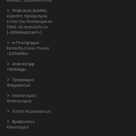
Ψηφιακός βοηθός
εύρεσης προορισμού
εντός του Νοσοκομείου
(ΝΜ) «Σισμανόγλειο»
[«SISMAssistant»]
e-Πλατφόρμα
Εκπαιδευτικού Υλικού
«ΣΙΣΜΑflix»
Android App
«SISMApp»
Πρόγραμμα
Φαρμακείων
Ισολογισμός-
Απολογισμός
Λίστα Χειρουργείων
Βραβεύσεις
Καινοτομία