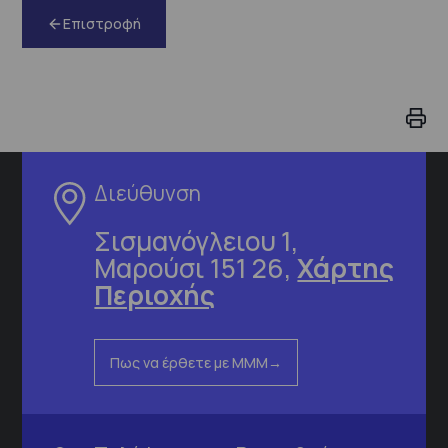
Επιστροφή
Διεύθυνση
Σισμανόγλειου 1,
Μαρούσι 151 26,
Χάρτης
Περιοχής
Πως να έρθετε με ΜΜΜ