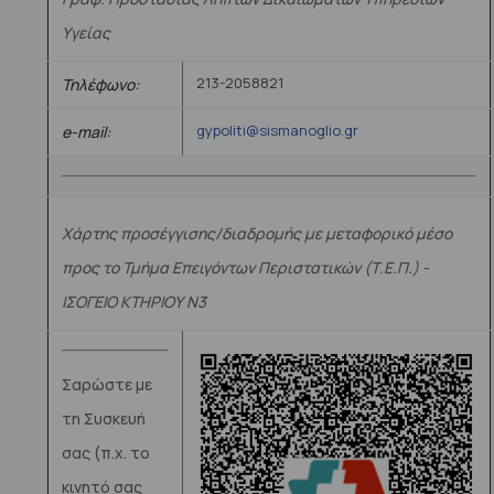
Υγείας
213-2058821
Τηλέφωνο:
gypoliti@sismanoglio.gr
e-mail:
Χάρτης προσέγγισης/διαδρομής με μεταφορικό μέσο
προς το Τμήμα Επειγόντων Περιστατικών (Τ.Ε.Π.) -
ΙΣΟΓΕΙΟ ΚΤΗΡΙΟΥ Ν3
Σαρώστε με
τη Συσκευή
σας (π.χ. το
κινητό σας