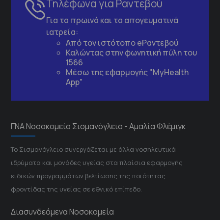
Τηλέφωνα για Ραντεβού
Για τα πρωινά και τα απογευματινά
ιατρεία:
Από τον ιστότοπο
eΡαντεβού
Καλώντας στην φωνητική πύλη του
1566
Μέσω της εφαρμογής "MyHealth
App"
ΓΝΑ Νοσοκομείο Σισμανόγλειο - Αμαλία Φλέμιγκ
Το Σισμανόγλειο συνεργάζεται με άλλα νοσηλευτικά
ιδρύματα και μονάδες υγείας στα πλαίσια εφαρμογής
ειδικών προγραμμάτων βελτίωσης της ποιότητας
φροντίδας της υγείας σε εθνικό επίπεδο.
Διασυνδεόμενα Νοσοκομεία