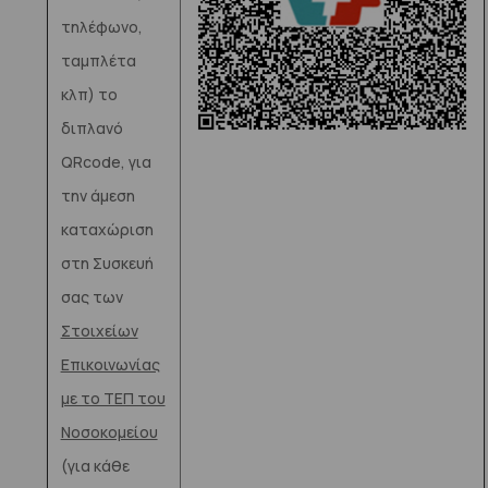
τηλέφωνο,
ταμπλέτα
κλπ) το
διπλανό
QRcode, για
την άμεση
καταχώριση
στη Συσκευή
σας των
Στοιχείων
Επικοινωνίας
με το ΤΕΠ του
Νοσοκομείου
(για κάθε