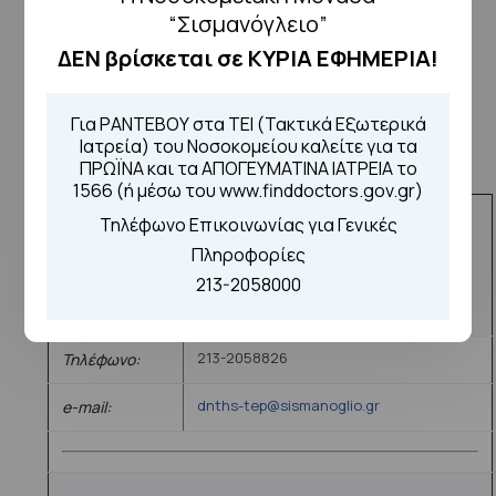
“Σισμανόγλειο”
Επικοινωνήστε με το Τμήμα
ΔΕΝ βρίσκεται σε ΚΥΡΙΑ ΕΦΗΜΕΡΙΑ!
Επειγόντων Περιστατικών
Για ΡΑΝΤΕΒΟΥ στα ΤΕΙ (Τακτικά Εξωτερικά
Στοιχεία Επικοινωνίας-Χάρτης
Ιατρεία) του Νοσοκομείου καλείτε για τα
ΠΡΩΪΝΑ και τα ΑΠΟΓΕΥΜΑΤΙΝΑ ΙΑΤΡΕΙΑ το
προσέγγισης
1566 (ή μέσω του www.finddoctors.gov.gr)
Τηλέφωνο Επικοινωνίας για Γενικές
ΕΠΙΣΤΗΜΟΝΙΚΑ ΚΑΙ ΔΙΟΙΚΗΤΙΚΑ ΥΠΕΥΘΥΝΟΣ
Πληροφορίες
Διευθυντής/Διευθύντρια Διατομεακού Τμήματος
213-2058000
Επειγόντων Περιστατικών:
------------
213-2058826
Τηλέφωνο:
dnths-tep@sismanoglio.gr
e-mail: