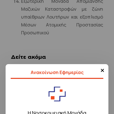
Εξωτερική Μονάδα Απομίανσης
Μαζικών Καταστροφών με ζώνη
υπαίθριων Λουτήρων και εξοπλισμό
Μέσων Ατομικής Προστασίας
Προσωπικού
Δείτε ακόμα
Πιστοποιήσεις
×
Ανακοίνωση Εφημερίας
Εκπαιδευτικό Πρόγραμμα
Ιστορική αναδρομή
Προσωπικό
Επιστημονικό Ερευνητικό Συγγραφικό έργο
Άλλες Συμμετοχές και Βραβεύσεις
Ερωτηματολόγιο ΤΕΠ
Χρήσιμοι Διαδικτυακοί σύνδεσμοι
Η Νοσοκομειακή Μονάδα