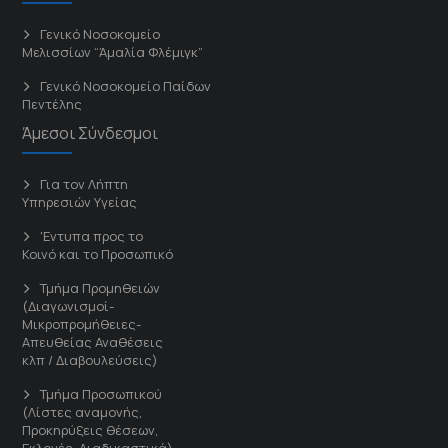
Γενικό Νοσοκομείο
Μελισσίων “Άμαλία Φλέμιγκ”
Γενικό Νοσοκομείο Παίδων
Πεντέλης
Άμεσοι Σύνδεσμοι
Για τον Λήπτη
Υπηρεσιών Υγείας
'Εντυπα προς το
Κοινό και το Προσωπικό
Τμήμα Προμηθειών
(Διαγωνισμοί-
Μικροπρομήθειες-
Απευθείας Αναθέσεις
κλπ / Διαβουλεύσεις)
Τμήμα Προσωπικού
(Λίστες αναμονής,
Προκηρύξεις θέσεων,
Εκλογές, Διαδικαστικά)