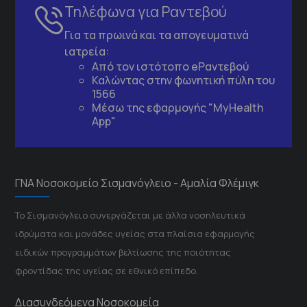
Τηλέφωνα για Ραντεβού
Για τα πρωινά και τα απογευματινά
ιατρεία:
Από τον ιστότοπο
eΡαντεβού
Καλώντας στην φωνητική πύλη του
1566
Μέσω της εφαρμογής "MyHealth
App"
ΓΝΑ Νοσοκομείο Σισμανόγλειο - Αμαλία Φλέμιγκ
Το Σισμανόγλειο συνεργάζεται με άλλα νοσηλευτικά
ιδρύματα και μονάδες υγείας στα πλαίσια εφαρμογής
ειδικών προγραμμάτων βελτίωσης της ποιότητας
φροντίδας της υγείας σε εθνικό επίπεδο.
Διασυνδεόμενα Νοσοκομεία