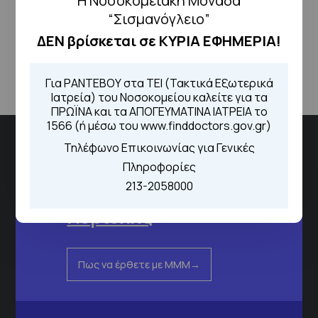
Η Νοσοκομειακή Μονάδα
“Σισμανόγλειο”
Επιστροφή
ΔΕΝ βρίσκεται σε ΚΥΡΙΑ ΕΦΗΜΕΡΙΑ!
Για ΡΑΝΤΕΒΟΥ στα ΤΕΙ (Τακτικά Εξωτερικά
Ιατρεία) του Νοσοκομείου καλείτε για τα
ΠΡΩΪΝΑ και τα ΑΠΟΓΕΥΜΑΤΙΝΑ ΙΑΤΡΕΙΑ το
1566 (ή μέσω του www.finddoctors.gov.gr)
Διεύθυνση
Τηλέφωνο Επικοινωνίας για Γενικές
Πληροφορίες
Σισμανόγλειου 1,
213-2058000
Μαρούσι 151 26,
Χάρτης
Περιοχής
Πως να έρθετε με ΜΜΜ