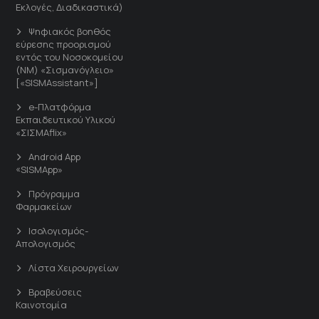
Εκλογές, Διαδικαστικά)
Ψηφιακός βοηθός
εύρεσης προορισμού
εντός του Νοσοκομείου
(ΝΜ) «Σισμανόγλειο»
[«SISMAssistant»]
e-Πλατφόρμα
Εκπαιδευτικού Υλικού
«ΣΙΣΜΑflix»
Android App
«SISMApp»
Πρόγραμμα
Φαρμακείων
Ισολογισμός-
Απολογισμός
Λίστα Χειρουργείων
Βραβεύσεις
Καινοτομία