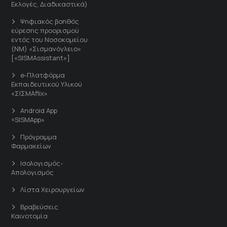
Εκλογές, Διαδικαστικά)
Ψηφιακός βοηθός
εύρεσης προορισμού
εντός του Νοσοκομείου
(ΝΜ) «Σισμανόγλειο»
[«SISMAssistant»]
e-Πλατφόρμα
Εκπαιδευτικού Υλικού
«ΣΙΣΜΑflix»
Android App
«SISMApp»
Πρόγραμμα
Φαρμακείων
Ισολογισμός-
Απολογισμός
Λίστα Χειρουργείων
Βραβεύσεις
Καινοτομία