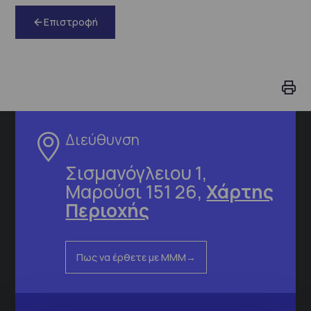
Επιστροφή
Διεύθυνση
Σισμανόγλειου 1,
Μαρούσι 151 26,
Χάρτης
Περιοχής
Πως να έρθετε με ΜΜΜ