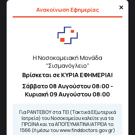
×
Τηλέφωνα για Ραντεβού
Ανακοίνωση Εφημερίας
Για τα πρωινά και τα απογευματινά
ιατρεία:
Από τον ιστότοπο
eΡαντεβού
Καλώντας στην φωνητική πύλη του
1566
Μέσω της εφαρμογής "MyHealth
App"
Η Νοσοκομειακή Μονάδα
“Σισμανόγλειο”
Βρίσκεται σε ΚΥΡΙΑ ΕΦΗΜΕΡΙΑ!
ΓΝΑ Νοσοκομείο Σισμανόγλειο - Αμαλία Φλέμιγκ
Σάββατο 08 Αυγούστου 08:00 -
Κυριακή 09 Αυγούστου 08:00
Το Σισμανόγλειο συνεργάζεται με άλλα νοσηλευτικά
ιδρύματα και μονάδες υγείας στα πλαίσια εφαρμογής
ειδικών προγραμμάτων βελτίωσης της ποιότητας
Για ΡΑΝΤΕΒΟΥ στα ΤΕΙ (Τακτικά Εξωτερικά
Ιατρεία) του Νοσοκομείου καλείτε για τα
φροντίδας της υγείας σε εθνικό επίπεδο.
ΠΡΩΪΝΑ και τα ΑΠΟΓΕΥΜΑΤΙΝΑ ΙΑΤΡΕΙΑ το
1566 (ή μέσω του www.finddoctors.gov.gr)
Διασυνδεόμενα Νοσοκομεία