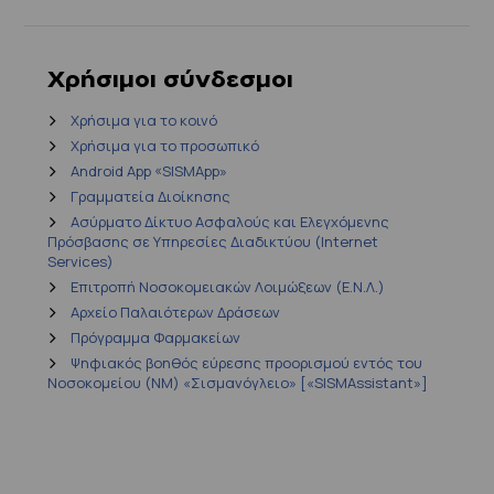
Χρήσιμοι σύνδεσμοι
Χρήσιμα για το κοινό
Χρήσιμα για το προσωπικό
Android App «SISMApp»
Γραμματεία Διοίκησης
Ασύρματο Δίκτυο Ασφαλούς και Ελεγχόμενης
Πρόσβασης σε Υπηρεσίες Διαδικτύου (Internet
Services)
Επιτροπή Νοσοκομειακών Λοιμώξεων (Ε.Ν.Λ.)
Αρχείο Παλαιότερων Δράσεων
Πρόγραμμα Φαρμακείων
Ψηφιακός βοηθός εύρεσης προορισμού εντός του
Νοσοκομείου (ΝΜ) «Σισμανόγλειο» [«SISMAssistant»]