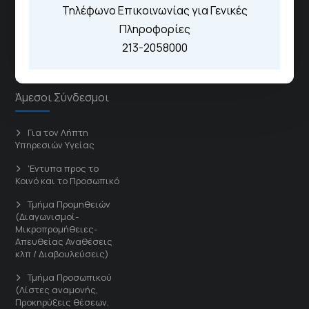
Τηλέφωνο Επικοινωνίας για Γενικές
Πληροφορίες
Γενικό Νοσοκομείο
Μελισσίων “Άμαλία Φλέμιγκ”
213-2058000
Γενικό Νοσοκομείο Παίδων
Πεντέλης
Άμεσοι Σύνδεσμοι
Για τον Λήπτη
Υπηρεσιών Υγείας
'Εντυπα προς το
Κοινό και το Προσωπικό
Τμήμα Προμηθειών
(Διαγωνισμοί-
Μικροπρομήθειες-
Απευθείας Αναθέσεις
κλπ / Διαβουλεύσεις)
Τμήμα Προσωπικού
(Λίστες αναμονής,
Προκηρύξεις θέσεων,