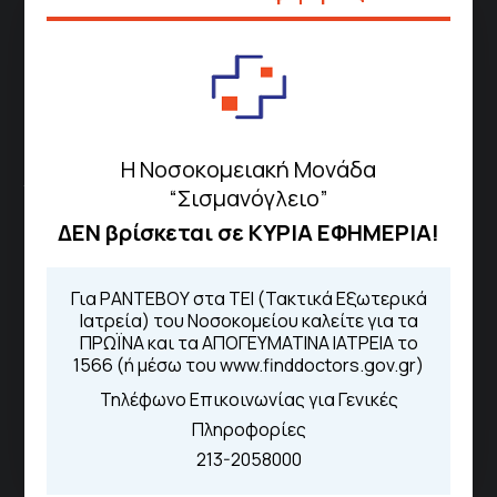
Μέσω της εφαρμογής "MyHealth
App"
ΓΝΑ Νοσοκομείο Σισμανόγλειο - Αμαλία Φλέμιγκ
Η Νοσοκομειακή Μονάδα
Το Σισμανόγλειο συνεργάζεται με άλλα νοσηλευτικά
“Σισμανόγλειο”
ιδρύματα και μονάδες υγείας στα πλαίσια εφαρμογής
ΔΕΝ βρίσκεται σε ΚΥΡΙΑ ΕΦΗΜΕΡΙΑ!
ειδικών προγραμμάτων βελτίωσης της ποιότητας
φροντίδας της υγείας σε εθνικό επίπεδο.
Για ΡΑΝΤΕΒΟΥ στα ΤΕΙ (Τακτικά Εξωτερικά
Ιατρεία) του Νοσοκομείου καλείτε για τα
Διασυνδεόμενα Νοσοκομεία
ΠΡΩΪΝΑ και τα ΑΠΟΓΕΥΜΑΤΙΝΑ ΙΑΤΡΕΙΑ το
1566 (ή μέσω του www.finddoctors.gov.gr)
Γενικό Νοσοκομείο
Τηλέφωνο Επικοινωνίας για Γενικές
Μελισσίων “Άμαλία Φλέμιγκ”
Πληροφορίες
Γενικό Νοσοκομείο Παίδων
213-2058000
Πεντέλης
Άμεσοι Σύνδεσμοι