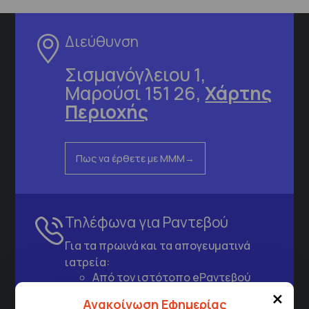
Διεύθυνση
Σισμανόγλειου 1,
Μαρούσι 151 26,
Χάρτης
Περιοχής
Πως να έρθετε με ΜΜΜ
Τηλέφωνα για Ραντεβού
Για τα πρωινά και τα απογευματινά
ιατρεία:
Από τον ιστότοπο
eΡαντεβού
×
Καλώντας στην φωνητική πύλη του
Ανακοίνωση Εφημερίας
1566