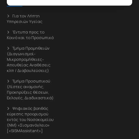
Για τον Λήπτη
Υπηρεσιών Υγείας
'Εντυπα προς το
Κοινό και το Προσωπικό
Τμήμα Προμηθειών
(Διαγωνισμοί-
Μικροπρομήθειες-
Απευθείας Αναθέσεις
κλπ / Διαβουλεύσεις)
Τμήμα Προσωπικού
(Λίστες αναμονής,
Προκηρύξεις θέσεων,
Εκλογές, Διαδικαστικά)
Ψηφιακός βοηθός
εύρεσης προορισμού
εντός του Νοσοκομείου
(ΝΜ) «Σισμανόγλειο»
[«SISMAssistant»]