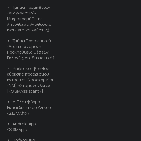
Τμήμα Προμηθειών
(Διαγωνισμοί-
Μικροπρομήθειες-
Απευθείας Αναθέσεις
κλπ / Διαβουλεύσεις)
Τμήμα Προσωπικού
(Λίστες αναμονής,
Προκηρύξεις θέσεων,
Εκλογές, Διαδικαστικά)
Ψηφιακός βοηθός
εύρεσης προορισμού
εντός του Νοσοκομείου
(ΝΜ) «Σισμανόγλειο»
[«SISMAssistant»]
e-Πλατφόρμα
Εκπαιδευτικού Υλικού
«ΣΙΣΜΑflix»
Android App
«SISMApp»
Πρόγραμμα