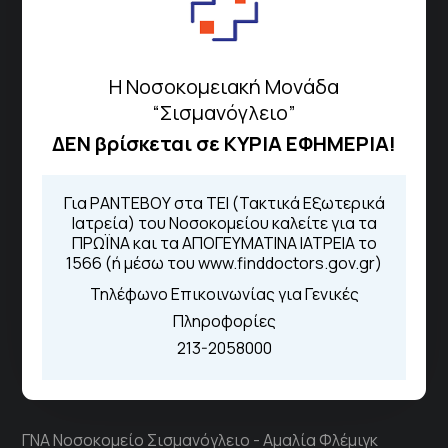
Μαρούσι 151 26,
Χάρτης
Περιοχής
Η Νοσοκομειακή Μονάδα
Πως να έρθετε με ΜΜΜ
“Σισμανόγλειο”
ΔΕΝ βρίσκεται σε ΚΥΡΙΑ ΕΦΗΜΕΡΙΑ!
Τηλέφωνα για Ραντεβού
Για ΡΑΝΤΕΒΟΥ στα ΤΕΙ (Τακτικά Εξωτερικά
Ιατρεία) του Νοσοκομείου καλείτε για τα
Για τα πρωινά και τα απογευματινά
ΠΡΩΪΝΑ και τα ΑΠΟΓΕΥΜΑΤΙΝΑ ΙΑΤΡΕΙΑ το
ιατρεία:
1566 (ή μέσω του www.finddoctors.gov.gr)
Από τον ιστότοπο
eΡαντεβού
Καλώντας στην φωνητική πύλη του
Τηλέφωνο Επικοινωνίας για Γενικές
1566
Πληροφορίες
Μέσω της εφαρμογής "MyHealth
213-2058000
App"
ΓΝΑ Νοσοκομείο Σισμανόγλειο - Αμαλία Φλέμιγκ