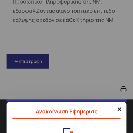
Προσωπικό Πληροφορικής της ΝΜ,
εξασφαλίζοντας ικανοποιητικό επίπεδο
κάλυψης σχεδόν σε κάθε Κτήριο της ΝΜ
Επιστροφή
×
Διεύθυνση
Ανακοίνωση Εφημερίας
Σισμανόγλειου 1,