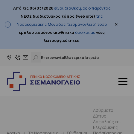
Από τις 06/03/2026
είναι διαθέσιμος ο παρόντας
ΝΕΟΣ διαδικτυακός τόπος (web site)
της
×
Νοσοκομειακής Μονάδας "Σισμανόγλειο", τόσο
εμπλουτισμένος αισθητικά
όσο και με
νέες
λειτουργικότητες
.
Επικοινωνία
Εξωτερικά Ιατρεία
Ασύρματο
Δίκτυο
Ασφαλούς και
Ελεγχόμενης
Αρχική
Το Νοσοκομείο
Σύνδεσμοι
Πρόσβασης σε