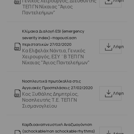
Γενικός Χειρουργός, Διευθυντής
Λήψη
ΤΕΠ ΓΝ Νίκαιας "Άγιος
Παντελεήμων"
Κλίμακα Διαλογή ESI (emergency
severity index)–παρουσίαση
περιστατικών 27/02/2020
Λήψη
Kα Ελφελάχ Νάντια, Γενικός
Χειρουργός, ΕΣΥ ΄Β ΤΕΠ ΓΝ
Νίκαιας "Άγιος Παντελεήμων"
Νοσηλευτικά πρωτόκολλα στις
Αγγειακές Προσπελάσεις 27/02/2020
Λήψη
Kος Ξυθάλης Δημητρίος,
Νοσηλευτής Τ.Ε. ΤΕΠ ΓΝ
Σισμανογλείου
Καρδιοαναπνευστική Αναζωογόνηση
(schockable/non schockable rhythms)
Λήψη