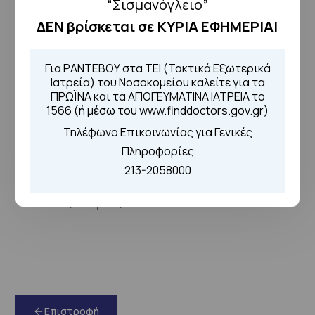
“Σισμανόγλειο”
Κα Π.Ζαφειριάδου
ΔΕΝ βρίσκεται σε ΚΥΡΙΑ ΕΦΗΜΕΡΙΑ!
Σήψη/Σηπτικό Shock 07/12/2020
Λήψη
Κα Σ.Κολοκυθά
Για ΡΑΝΤΕΒΟΥ στα ΤΕΙ (Τακτικά Εξωτερικά
Ιατρεία) του Νοσοκομείου καλείτε για τα
ΠΡΩΪΝΑ και τα ΑΠΟΓΕΥΜΑΤΙΝΑ ΙΑΤΡΕΙΑ το
1566 (ή μέσω του www.finddoctors.gov.gr)
Πνευμονική Εμβολή 12/01/2021
Λήψη
Κα Ε.Ντικούδη
Τηλέφωνο Επικοινωνίας για Γενικές
Πληροφορίες
213-2058000
Καταπληξία, ΔΔ και Διαχείριση
Λήψη
25/02/2021
Κος Γ.Καρλής
Επιστροφή