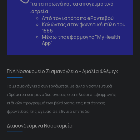
Για τα πρωινά και τα απογευματινά
ιατρεία:
Από τον ιστότοπο
eΡαντεβού
Καλώντας στην φωνητική πύλη του
1566
Μέσω της εφαρμογής "MyHealth
App"
ΓΝΑ Νοσοκομείο Σισμανόγλειο - Αμαλία Φλέμιγκ
Το Σισμανόγλειο συνεργάζεται με άλλα νοσηλευτικά
ιδρύματα και μονάδες υγείας στα πλαίσια εφαρμογής
ειδικών προγραμμάτων βελτίωσης της ποιότητας
φροντίδας της υγείας σε εθνικό επίπεδο.
Διασυνδεόμενα Νοσοκομεία