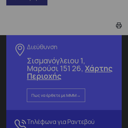
Διεύθυνση
Σισμανόγλειου 1,
Μαρούσι 151 26,
Χάρτης
Περιοχής
Πως να έρθετε με ΜΜΜ
Τηλέφωνα για Ραντεβού