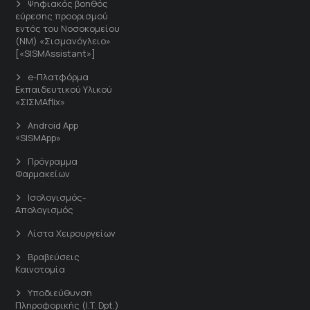
Ψηφιακός βοηθός
εύρεσης προορισμού
εντός του Νοσοκομείου
(ΝΜ) «Σισμανόγλειο»
[«SISMAssistant»]
e-Πλατφόρμα
Εκπαιδευτικού Υλικού
«ΣΙΣΜΑflix»
Android App
«SISMApp»
Πρόγραμμα
Φαρμακείων
Ισολογισμός-
Απολογισμός
Λίστα Χειρουργείων
Βραβεύσεις
Καινοτομία
Υποδιεύθυνση
Πληροφορικής (I.T. Dpt.)