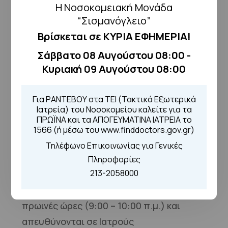
Η Νοσοκομειακή Μονάδα
Διαπίστευση γενικής αίματος κατά
“Σισμανόγλειο”
ISO 15189:2022
Βρίσκεται σε ΚΥΡΙΑ ΕΦΗΜΕΡΙΑ!
Παρακολούθηση Ελληνικών και
Σάββατο 08 Αυγούστου 08:00 -
Διεθνών Συνεδρίων
Κυριακή 09 Αυγούστου 08:00
Εκπαιδευτικό πρόγραμμα για
ειδικευόμενους ιατρούς,
Για ΡΑΝΤΕΒΟΥ στα ΤΕΙ (Τακτικά Εξωτερικά
τεχνολόγους, βοηθούς Ιατρικών
Ιατρεία) του Νοσοκομείου καλείτε για τα
ΠΡΩΪΝΑ και τα ΑΠΟΓΕΥΜΑΤΙΝΑ ΙΑΤΡΕΙΑ το
Εργαστηρίων και σπουδαστές ΙΕΚ
1566 (ή μέσω του www.finddoctors.gov.gr)
Τηλέφωνο Επικοινωνίας για Γενικές
Πρόγραμμα Εκπαιδευτικών Μαθημάτων
Πληροφορίες
2025–2026
213-2058000
Τα μαθήματα πραγματοποιούνται τις
πρωινές ώρες (9:00 – 10:00 π.μ.) και
απευθύνονται σε Ιατρούς