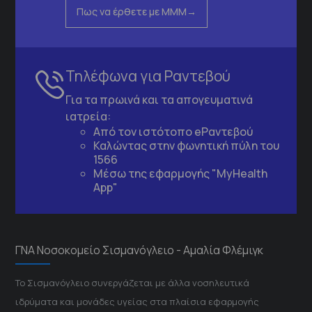
Πως να έρθετε με ΜΜΜ
Τηλέφωνα για Ραντεβού
Για τα πρωινά και τα απογευματινά
ιατρεία:
Από τον ιστότοπο
eΡαντεβού
Καλώντας στην φωνητική πύλη του
1566
Μέσω της εφαρμογής "MyHealth
App"
ΓΝΑ Νοσοκομείο Σισμανόγλειο - Αμαλία Φλέμιγκ
Το Σισμανόγλειο συνεργάζεται με άλλα νοσηλευτικά
ιδρύματα και μονάδες υγείας στα πλαίσια εφαρμογής