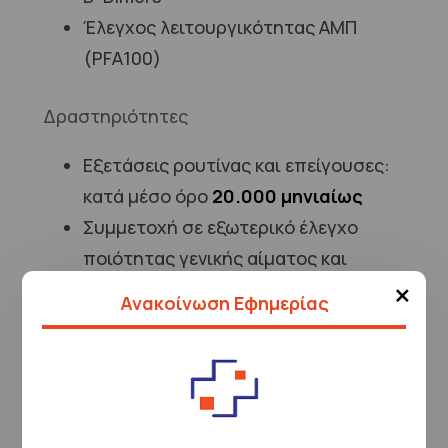
Έλεγχος λειτουργικότητας ΑΜΠ
(PFA100)
Δραστηριότητες
Εξετάσεις ρουτίνας και επείγουσες:
κατά μέσο όρο
20.000 μηνιαίως
Συμμετοχή σε εξωτερικό έλεγχο
ποιότητας γενικής αίματος και
×
πήξης
Ανακοίνωση Εφημερίας
Εσωτερικός ποιοτικός έλεγχος για το
σύνολο των εξετάσεων καθημερινά
Διαπίστευση εξετάσεων πήξης (PT,
INR, APTT, FIBRIN, DDIMERS, ATIII) κατά
ISO 15189:2022