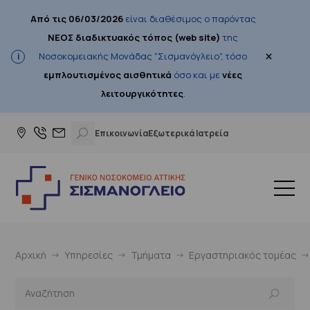
Από τις 06/03/2026
είναι διαθέσιμος ο παρόντας
ΝΕΟΣ διαδικτυακός τόπος (web site)
της
×
Νοσοκομειακής Μονάδας "Σισμανόγλειο", τόσο
εμπλουτισμένος αισθητικά
όσο και με
νέες
λειτουργικότητες
.
Επικοινωνία
Εξωτερικά Ιατρεία
Αρχική
Υπηρεσίες
Τμήματα
Εργαστηριακός τομέας