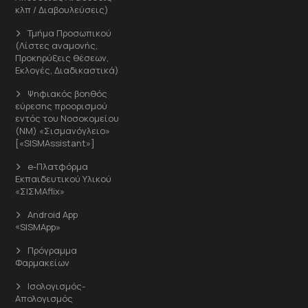
κλπ / Διαβουλεύσεις)
Τμήμα Προσωπικού
(Λίστες αναμονής,
Προκηρύξεις θέσεων,
Εκλογές, Διαδικαστικά)
Ψηφιακός βοηθός
εύρεσης προορισμού
εντός του Νοσοκομείου
(ΝΜ) «Σισμανόγλειο»
[«SISMAssistant»]
e-Πλατφόρμα
Εκπαιδευτικού Υλικού
«ΣΙΣΜΑflix»
Android App
«SISMApp»
Πρόγραμμα
Φαρμακείων
Ισολογισμός-
Απολογισμός