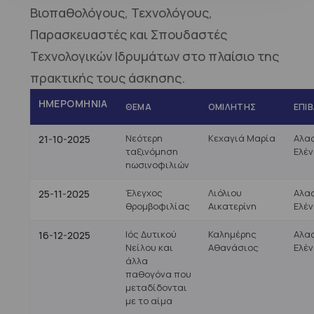
Βιοπαθολόγους, Τεχνολόγους,
Παρασκευαστές και Σπουδαστές
Τεχνολογικών Ιδρυμάτων στο πλαίσιο της
πρακτικής τους άσκησης.
ΗΜΕΡΟΜΗΝΊΑ
ΘΈΜΑ
ΟΜΙΛΗΤΉΣ
ΕΠΙ
Νεότερη
Κεχαγιά Μαρία
Αλα
21-10-2025
ταξινόμηση
Ελέν
ηωσινοφιλιών
Έλεγχος
Λιόλιου
Αλα
25-11-2025
θρομβοφιλίας
Αικατερίνη
Ελέν
Ιός Δυτικού
Καλημέρης
Αλα
16-12-2025
Νείλου και
Αθανάσιος
Ελέν
άλλα
παθογόνα που
μεταδίδονται
με το αίμα