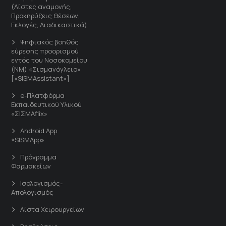
(Λίστες αναμονής,
Προκηρύξεις θέσεων,
Εκλογές, Διαδικαστικά)
Ψηφιακός βοηθός
εύρεσης προορισμού
εντός του Νοσοκομείου
(ΝΜ) «Σισμανόγλειο»
[«SISMAssistant»]
e-Πλατφόρμα
Εκπαιδευτικού Υλικού
«ΣΙΣΜΑflix»
Android App
«SISMApp»
Πρόγραμμα
Φαρμακείων
Ισολογισμός-
Απολογισμός
Λίστα Χειρουργείων