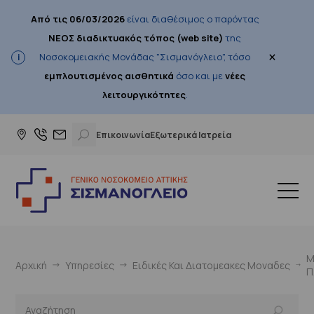
Από τις 06/03/2026
είναι διαθέσιμος ο παρόντας
ΝΕΟΣ διαδικτυακός τόπος (web site)
της
×
Νοσοκομειακής Μονάδας "Σισμανόγλειο", τόσο
εμπλουτισμένος αισθητικά
όσο και με
νέες
λειτουργικότητες
.
Επικοινωνία
Εξωτερικά Ιατρεία
Μ
Αρχική
Υπηρεσίες
Ειδικές Και Διατομεακες Μοναδες
Π