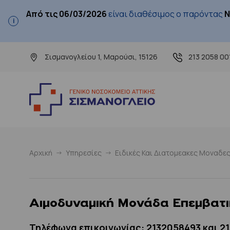
Από τις 06/03/2026
είναι διαθέσιμος ο παρόντας
Ν
Σισμανογλείου 1, Μαρούσι, 15126
213 2058 00
Αρχική
Υπηρεσίες
Ειδικές Και Διατομεακες Μοναδε
Αιμοδυναμική Μονάδα Επεμβατι
Τηλέφωνα επικοινωνίας: 2132058493 και 2