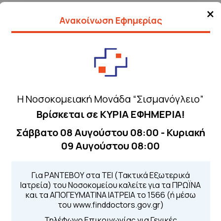
×
ών του Νοσοκομείου και υποστηρίζει τη λειτουργία
Ανακοίνωση Εφημερίας
ρωτογενή αγγειοπλαστική σε ασθενείς με οξύ έμφρα
ασθενείς που απαιτούν άμεση θεραπεία.
ς, μετά τηλεφωνικό ραντεβού στο 1535, προγραμμ
Η Νοσοκομειακή Μονάδα “Σισμανόγλειο”
τη-Πέμπτη 9.00-11.00) ή την απογευματινή λειτου
Βρίσκεται σε ΚΥΡΙΑ ΕΦΗΜΕΡΙΑ!
Σάββατο 08 Αυγούστου 08:00 - Κυριακή
μετέχει ενεργά σε ερευνητικά πρωτόκολλα, σε συνέ
09 Αυγούστου 08:00
αι ξένα περιοδικά.
Για ΡΑΝΤΕΒΟΥ στα ΤΕΙ (Τακτικά Εξωτερικά
Ιατρεία) του Νοσοκομείου καλείτε για τα ΠΡΩΪΝΑ
και τα ΑΠΟΓΕΥΜΑΤΙΝΑ ΙΑΤΡΕΙΑ το 1566 (ή μέσω
του www.finddoctors.gov.gr)
Τηλέφωνο Επικοινωνίας για Γενικές