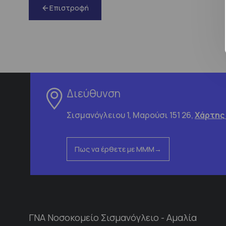
Επιστροφή
Διεύθυνση
Σισμανόγλειου 1, Μαρούσι 151 26,
Χάρτης
Πως να έρθετε με ΜΜΜ
ΓΝΑ Νοσοκομείο Σισμανόγλειο - Αμαλία