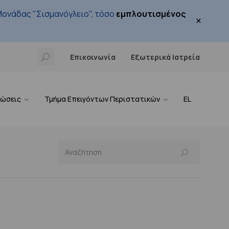
ονάδας "Σισμανόγλειο", τόσο
εμπλουτισμένος
×
Επικοινωνία
Εξωτερικά Ιατρεία
νώσεις
Τμήμα Επειγόντων Περιστατικών
EL