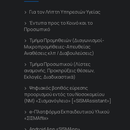
Για τον Λήπτη Υπηρεσιών Υγείας
'Εντυπα προς το Κοινό και το
Προσωπικό
Τμήμα Προμηθειών (Διαγωνισμοί-
Μικροπρομήθειες-Απευθείας
Αναθέσεις κλπ / Διαβουλεύσεις)
Τμήμα Προσωπικού (Λίστες
αναμονής, Προκηρύξεις θέσεων,
Εκλογές, Διαδικαστικά)
Ψηφιακός βοηθός εύρεσης
προορισμού εντός του Νοσοκομείου
(ΝΜ) «Σισμανόγλειο» [«SISMAssistant»]
e-Πλατφόρμα Εκπαιδευτικού Υλικού
«ΣΙΣΜΑflix»
Android App «SISMApp»