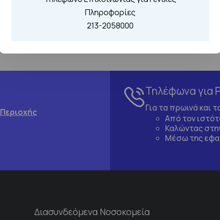
Πληροφορίες
213-2058000
Τηλέφωνα για 
Για τα πρωινά και 
 Περιοχής
Από τον ιστό
Καλώντας στην
Μέσω της εφα
Διασυνδεόμενα Νοσοκομεία