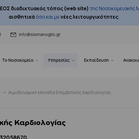
ΕΟΣ διαδικτυακός τόπος (web site)
της Νοσοκομειακής Μ
αισθητικά
όσο και με
νέες λειτουργικότητες
.
1
info@sismanoglio.gr
Το Νοσοκομείο
Υπηρεσίες
Εκπαίδευση
Ανακοι
ς
Αιμοδυναμική Μονάδα Επεμβατικής Καρδιολογίας
κής Καρδιολογίας
132058670