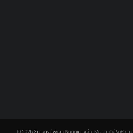
© 2026
Σισμανόγλειο Νοσοκομείο
. Με επιφύλαξη π