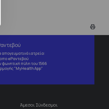
Ραντεβού
τα απογευματινά ιατρεία:
τοπο
eΡαντεβού
 φωνητική πύλη του 1566
ρμογής "MyHealth App"
Άμεσοι Σύνδεσμοι