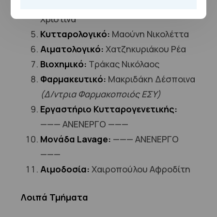
Παθολογοανατομικό:
Ζουμπούλη
Χριστίνα
Κυτταρολογικό:
Μαούνη Νικολέττα
Αιματολογικό:
Χατζηκυριάκου Ρέα
Βιοχημικό:
Τράκας Νικόλαος
Φαρμακευτικό:
Μακριδάκη Δέσποινα
(Δ/ντρια Φαρμακοποιός ΕΣΥ)
Εργαστήριο Κυτταρογενετικής:
——— ΑΝΕΝΕΡΓΟ ———
Μονάδα Lavage:
——— ΑΝΕΝΕΡΓΟ
———
Αιμοδοσία:
Χαιροπούλου Αφροδίτη
Λοιπά Τμήματα