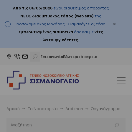
Από τις 06/03/2026
είναι διαθέσιμος ο παρόντας
ΝΕΟΣ διαδικτυακός τόπος (web site)
της
×
Νοσοκομειακής Μονάδας "Σισμανόγλειο", τόσο
εμπλουτισμένος αισθητικά
όσο και με
νέες
λειτουργικότητες
.
Επικοινωνία
Εξωτερικά Ιατρεία
Αρχική
Το Νοσοκομείο
Διοίκηση
Οργανόγραμμα