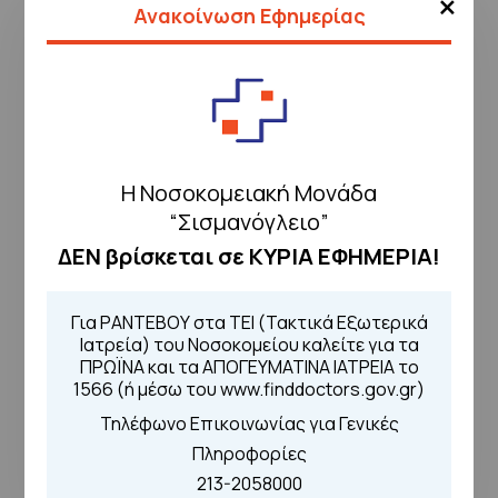
×
Ανακοίνωση Εφημερίας
Αιμοδοσία:
Χαιροπούλου Αφροδίτη
Εργαστήριο Ερευνητικής &
Εφαρμοσμένης Μοριακής Μικροβιολογίας
Η Νοσοκομειακή Μονάδα
“Σισμανόγλειο”
ΔΕΝ βρίσκεται σε ΚΥΡΙΑ ΕΦΗΜΕΡΙΑ!
Ακτινοδιαγνωστικό:
Ζάννες
Νικόλαος
Για ΡΑΝΤΕΒΟΥ στα ΤΕΙ (Τακτικά Εξωτερικά
Τμήμα Αξονικής και Μαγνητικής
Ιατρεία) του Νοσοκομείου καλείτε για τα
ΠΡΩΪΝΑ και τα ΑΠΟΓΕΥΜΑΤΙΝΑ ΙΑΤΡΕΙΑ το
Τομογραφίας:
Δαλαμαρίνης
1566 (ή μέσω του www.finddoctors.gov.gr)
Κωνσταντίνος
Τηλέφωνο Επικοινωνίας για Γενικές
Τμήμα Ψηφιακής Αγγειογραφίας:
Πληροφορίες
Ζάννες Νικόλαος
213-2058000