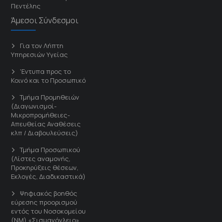
Πεντέλης
Άμεσοι Σύνδεσμοι
Για τον Λήπτη
Υπηρεσιών Υγείας
'Εντυπα προς το
Κοινό και το Προσωπικό
Τμήμα Προμηθειών
(Διαγωνισμοί-
Μικροπρομήθειες-
Απευθείας Αναθέσεις
κλπ / Διαβουλεύσεις)
Τμήμα Προσωπικού
(Λίστες αναμονής,
Προκηρύξεις θέσεων,
Εκλογές, Διαδικαστικά)
Ψηφιακός βοηθός
εύρεσης προορισμού
εντός του Νοσοκομείου
(ΝΜ) «Σισμανόγλειο»