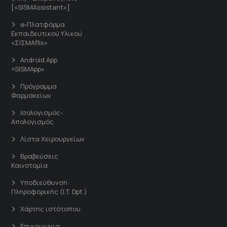
[«SISMAssistant»]
e-Πλατφόρμα
Εκπαιδευτικού Υλικού
«ΣΙΣΜΑflix»
Android App
«SISMApp»
Πρόγραμμα
Φαρμακείων
Ισολογισμός-
Απολογισμός
Λίστα Χειρουργείων
Βραβεύσεις
Καινοτομία
Υποδιεύθυνση
Πληροφορικής (I.T. Dpt.)
Χάρτης ιστότοπου
Επικοινωνία