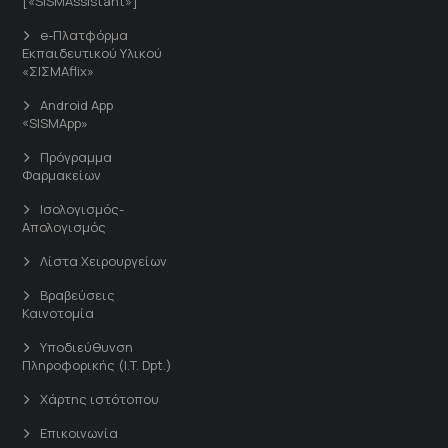
[«SISMAssistant»]
e-Πλατφόρμα
Εκπαιδευτικού Υλικού
«ΣΙΣΜΑflix»
Android App
«SISMApp»
Πρόγραμμα
Φαρμακείων
Ισολογισμός-
Απολογισμός
Λίστα Χειρουργείων
Βραβεύσεις
Καινοτομία
Υποδιεύθυνση
Πληροφορικής (I.T. Dpt.)
Χάρτης ιστότοπου
Επικοινωνία