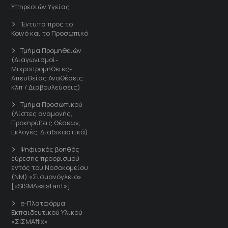
Υπηρεσιών Υγείας
'Εντυπα προς το
Κοινό και το Προσωπικό
Τμήμα Προμηθειών
(Διαγωνισμοί-
Μικροπρομήθειες-
Απευθείας Αναθέσεις
κλπ / Διαβουλεύσεις)
Τμήμα Προσωπικού
(Λίστες αναμονής,
Προκηρύξεις θέσεων,
Εκλογές, Διαδικαστικά)
Ψηφιακός βοηθός
εύρεσης προορισμού
εντός του Νοσοκομείου
(ΝΜ) «Σισμανόγλειο»
[«SISMAssistant»]
e-Πλατφόρμα
Εκπαιδευτικού Υλικού
«ΣΙΣΜΑflix»