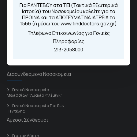
Για ΡΑΝΤΕΒΟΥ στα ΤΕΙ (Τακτικά Εξωτερικά
Ιατρεία) του Νοσοκομείου καλείτε για τα
ΠΡΩΪΝΑ και τα ΑΠΟΓΕΥΜΑΤΙΝΑ ΙΑΤΡΕΙΑ το
ΓΝΑ Νοσοκομείο Σισμανόγλειο - Αμαλία Φλέμιγκ
1566 (ή μέσω του www.finddoctors.gov.gr)
Τηλέφωνο Επικοινωνίας για Γενικές
Το Σισμανόγλειο συνεργάζεται με άλλα νοσηλευτικά
Πληροφορίες
ιδρύματα και μονάδες υγείας στα πλαίσια εφαρμογής
213-2058000
ειδικών προγραμμάτων βελτίωσης της ποιότητας
φροντίδας της υγείας σε εθνικό επίπεδο.
Διασυνδεόμενα Νοσοκομεία
Γενικό Νοσοκομείο
Μελισσίων “Άμαλία Φλέμιγκ”
Γενικό Νοσοκομείο Παίδων
Πεντέλης
Άμεσοι Σύνδεσμοι
Για τον Λήπτη