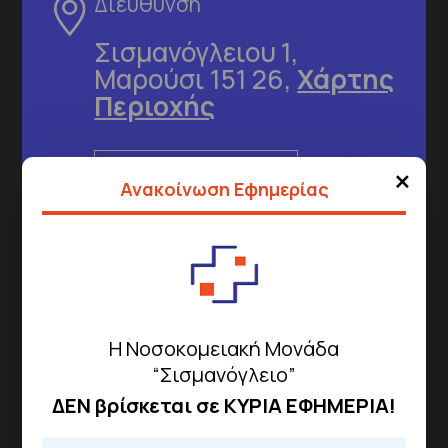
Διεύθυνση
Σισμανόγλειου 1,
Μαρούσι 151 26,
Χάρτης
Περιοχής
×
Πως να έρθετε με ΜΜΜ
Ανακοίνωση Εφημερίας
Τηλέφωνα για Ραντεβού
Για τα πρωινά και τα απογευματινά
ιατρεία:
Η Νοσοκομειακή Μονάδα
Από τον ιστότοπο
eΡαντεβού
Καλώντας στην φωνητική πύλη του
“Σισμανόγλειο”
1566
ΔΕΝ βρίσκεται σε ΚΥΡΙΑ ΕΦΗΜΕΡΙΑ!
Μέσω της εφαρμογής "MyHealth
App"