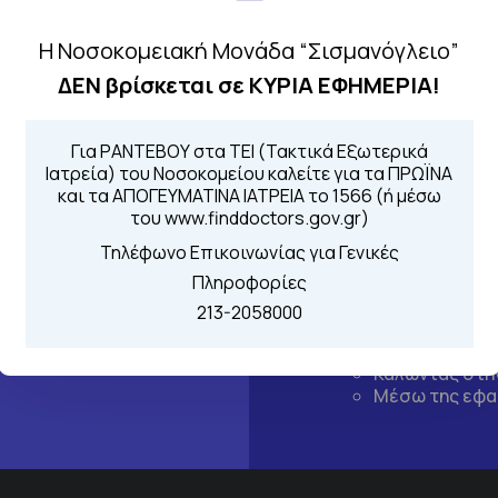
Η Νοσοκομειακή Μονάδα “Σισμανόγλειο”
ΔΕΝ βρίσκεται σε ΚΥΡΙΑ ΕΦΗΜΕΡΙΑ!
Για ΡΑΝΤΕΒΟΥ στα ΤΕΙ (Τακτικά Εξωτερικά
Ιατρεία) του Νοσοκομείου καλείτε για τα ΠΡΩΪΝΑ
και τα ΑΠΟΓΕΥΜΑΤΙΝΑ ΙΑΤΡΕΙΑ το 1566 (ή μέσω
του www.finddoctors.gov.gr)
Τηλέφωνο Επικοινωνίας για Γενικές
Πληροφορίες
Τηλέφωνα για 
213-2058000
Για τα πρωινά και 
 Περιοχής
Από τον ιστό
Καλώντας στην
Μέσω της εφα