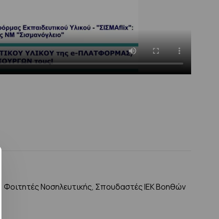
ς, Φοιτητές Νοσηλευτικής, Σπουδαστές ΙΕΚ Βοηθών