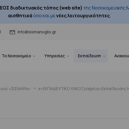
ΕΟΣ διαδικτυακός τόπος (web site)
της Νοσοκομειακής Μ
αισθητικά
όσο και με
νέες λειτουργικότητες
.
1
info@sismanoglio.gr
Το Νοσοκομείο
Υπηρεσίες
Εκπαίδευση
Ανακοι
κού «ΣΙΣΜΑflix»
e-ΕΚΠΑΙΔΕΥΤΙΚΟ ΥΛΙΚΟ Γραφείου Εκπαίδευσης Ν