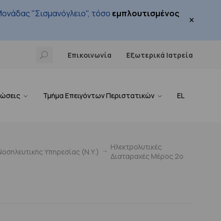
ονάδας "Σισμανόγλειο", τόσο
εμπλουτισμένος
×
Επικοινωνία
Εξωτερικά Ιατρεία
νώσεις
Τμήμα Επειγόντων Περιστατικών
EL
Ηλεκτρολυτικές
οσηλευτικής Υπηρεσίας (Ν.Υ.)
Διαταραχές Μέρος 2ο