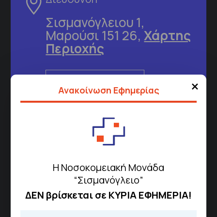
Σισμανόγλειου 1,
Μαρούσι 151 26,
Χάρτης
Περιοχής
×
Πως να έρθετε με ΜΜΜ
Ανακοίνωση Εφημερίας
Τηλέφωνα για Ραντεβού
Για τα πρωινά και τα απογευματινά
ιατρεία:
Από τον ιστότοπο
eΡαντεβού
Η Νοσοκομειακή Μονάδα
Καλώντας στην φωνητική πύλη του
“Σισμανόγλειο”
1566
ΔΕΝ βρίσκεται σε ΚΥΡΙΑ ΕΦΗΜΕΡΙΑ!
Μέσω της εφαρμογής "MyHealth
App"