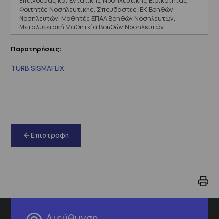
Επείγουσας και Εντατικής Νοσηλευτικής Ειδικότητας,
Φοιτητές Νοσηλευτικής, Σπουδαστές ΙΕΚ Βοηθών
Νοσηλευτών, Μαθητές ΕΠΑΛ Βοηθών Νοσηλευτών,
Μεταλυκειακή Μαθητεία Βοηθών Νοσηλευτών
Παρατηρήσεις:
TURB SISMAFLIX
Επιστροφή
Διεύθυνση