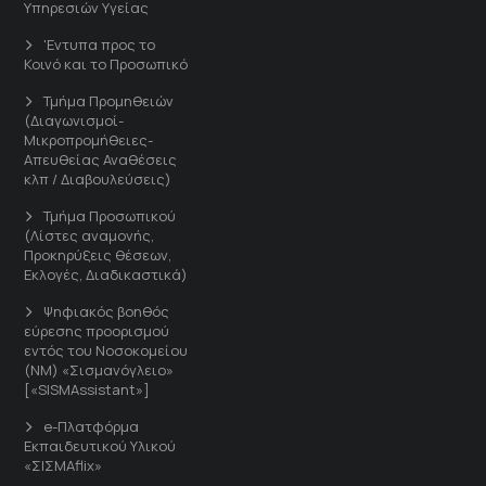
Υπηρεσιών Υγείας
'Εντυπα προς το
Κοινό και το Προσωπικό
Τμήμα Προμηθειών
(Διαγωνισμοί-
Μικροπρομήθειες-
Απευθείας Αναθέσεις
κλπ / Διαβουλεύσεις)
Τμήμα Προσωπικού
(Λίστες αναμονής,
Προκηρύξεις θέσεων,
Εκλογές, Διαδικαστικά)
Ψηφιακός βοηθός
εύρεσης προορισμού
εντός του Νοσοκομείου
(ΝΜ) «Σισμανόγλειο»
[«SISMAssistant»]
e-Πλατφόρμα
Εκπαιδευτικού Υλικού
«ΣΙΣΜΑflix»