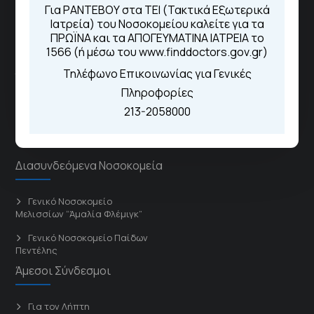
Για ΡΑΝΤΕΒΟΥ στα ΤΕΙ (Τακτικά Εξωτερικά
Ιατρεία) του Νοσοκομείου καλείτε για τα
ΠΡΩΪΝΑ και τα ΑΠΟΓΕΥΜΑΤΙΝΑ ΙΑΤΡΕΙΑ το
ΓΝΑ Νοσοκομείο Σισμανόγλειο - Αμαλία Φλέμιγκ
1566 (ή μέσω του www.finddoctors.gov.gr)
Τηλέφωνο Επικοινωνίας για Γενικές
Το Σισμανόγλειο συνεργάζεται με άλλα νοσηλευτικά
Πληροφορίες
ιδρύματα και μονάδες υγείας στα πλαίσια εφαρμογής
213-2058000
ειδικών προγραμμάτων βελτίωσης της ποιότητας
φροντίδας της υγείας σε εθνικό επίπεδο.
Διασυνδεόμενα Νοσοκομεία
Γενικό Νοσοκομείο
Μελισσίων “Άμαλία Φλέμιγκ”
Γενικό Νοσοκομείο Παίδων
Πεντέλης
Άμεσοι Σύνδεσμοι
Για τον Λήπτη