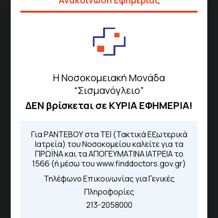
1566
Μέσω της εφαρμογής "MyHealth
App"
ΓΝΑ Νοσοκομείο Σισμανόγλειο - Αμαλία Φλέμιγκ
Η Νοσοκομειακή Μονάδα
“Σισμανόγλειο”
Το Σισμανόγλειο συνεργάζεται με άλλα νοσηλευτικά
ιδρύματα και μονάδες υγείας στα πλαίσια εφαρμογής
ΔΕΝ βρίσκεται σε ΚΥΡΙΑ ΕΦΗΜΕΡΙΑ!
ειδικών προγραμμάτων βελτίωσης της ποιότητας
φροντίδας της υγείας σε εθνικό επίπεδο.
Για ΡΑΝΤΕΒΟΥ στα ΤΕΙ (Τακτικά Εξωτερικά
Ιατρεία) του Νοσοκομείου καλείτε για τα
Διασυνδεόμενα Νοσοκομεία
ΠΡΩΪΝΑ και τα ΑΠΟΓΕΥΜΑΤΙΝΑ ΙΑΤΡΕΙΑ το
1566 (ή μέσω του www.finddoctors.gov.gr)
Γενικό Νοσοκομείο
Τηλέφωνο Επικοινωνίας για Γενικές
Μελισσίων “Άμαλία Φλέμιγκ”
Πληροφορίες
Γενικό Νοσοκομείο Παίδων
213-2058000
Πεντέλης