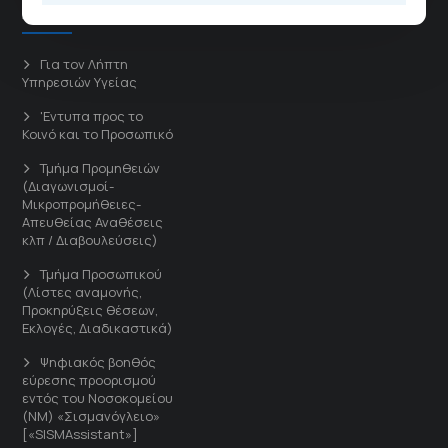
Άμεσοι Σύνδεσμοι
Για τον Λήπτη
Υπηρεσιών Υγείας
'Εντυπα προς το
Κοινό και το Προσωπικό
Τμήμα Προμηθειών
(Διαγωνισμοί-
Μικροπρομήθειες-
Απευθείας Αναθέσεις
κλπ / Διαβουλεύσεις)
Τμήμα Προσωπικού
(Λίστες αναμονής,
Προκηρύξεις θέσεων,
Εκλογές, Διαδικαστικά)
Ψηφιακός βοηθός
εύρεσης προορισμού
εντός του Νοσοκομείου
(ΝΜ) «Σισμανόγλειο»
[«SISMAssistant»]