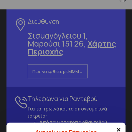
Διεύθυνση
Σισμανόγλειου 1,
Μαρούσι 151 26,
Χάρτης
Περιοχής
Πως να έρθετε με ΜΜΜ
Τηλέφωνα για Ραντεβού
Για τα πρωινά και τα απογευματινά
ιατρεία:
Από τον ιστότοπο
eΡαντεβού
×
Καλώντας στην φωνητική πύλη του
Ανακοίνωση Εφημερίας