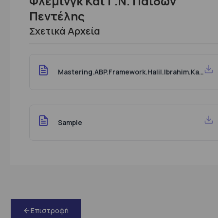
Φλέμινγκ Και Γ.Ν. Παίδων
Πεντέλης
Σχετικά Αρχεία
Mastering.ABP.Framework.Halil.Ibrahim.Kalkan.Packt.9781801079242.Www.Ebooksworld.Ir
Sample
Επιστροφή