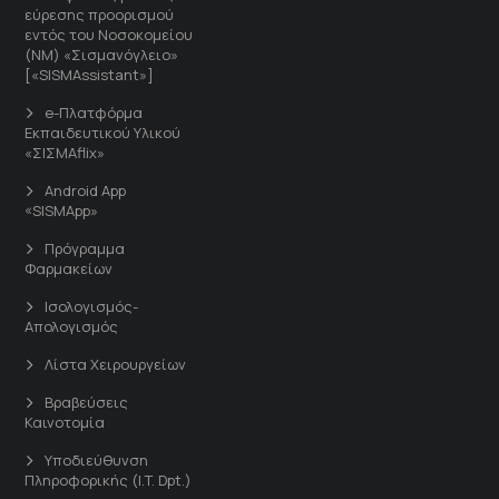
εύρεσης προορισμού
εντός του Νοσοκομείου
(ΝΜ) «Σισμανόγλειο»
[«SISMAssistant»]
e-Πλατφόρμα
Εκπαιδευτικού Υλικού
«ΣΙΣΜΑflix»
Android App
«SISMApp»
Πρόγραμμα
Φαρμακείων
Ισολογισμός-
Απολογισμός
Λίστα Χειρουργείων
Βραβεύσεις
Καινοτομία
Υποδιεύθυνση
Πληροφορικής (I.T. Dpt.)