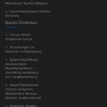
Μελισσίων “Άμαλία Φλέμιγκ”
Γενικό Νοσοκομείο Παίδων
Πεντέλης
Άμεσοι Σύνδεσμοι
Για τον Λήπτη
Υπηρεσιών Υγείας
'Εντυπα προς το
Κοινό και το Προσωπικό
Τμήμα Προμηθειών
(Διαγωνισμοί-
Μικροπρομήθειες-
Απευθείας Αναθέσεις
κλπ / Διαβουλεύσεις)
Τμήμα Προσωπικού
(Λίστες αναμονής,
Προκηρύξεις θέσεων,
Εκλογές, Διαδικαστικά)
Ψηφιακός βοηθός