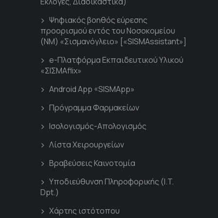
Εκλογές, Διαδικαστικά)
Ψηφιακός βοηθός εύρεσης
προορισμού εντός του Νοσοκομείου
(ΝΜ) «Σισμανόγλειο» [«SISMAssistant»]
e-Πλατφόρμα Εκπαιδευτικού Υλικού
«ΣΙΣΜΑflix»
Android App «SISMApp»
Πρόγραμμα Φαρμακείων
Ισολογισμός-Απολογισμός
Λίστα Χειρουργείων
Βραβεύσεις Καινοτομία
Υποδιεύθυνση Πληροφορικής (I.T.
Dpt.)
Χάρτης ιστότοπου