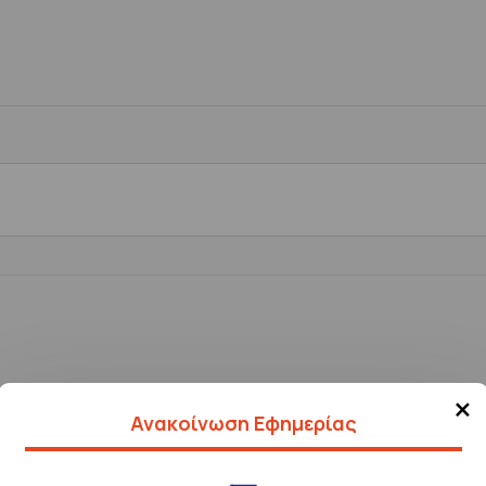
×
α των στοιχείων μου
Ανακοίνωση Εφημερίας