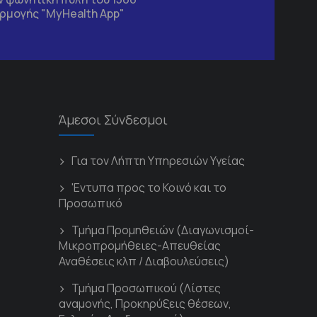
ρμογής "MyHealth App"
Άμεσοι Σύνδεσμοι
Για τον Λήπτη Υπηρεσιών Υγείας
'Εντυπα προς το Κοινό και το
Προσωπικό
Τμήμα Προμηθειών (Διαγωνισμοί-
Μικροπρομήθειες-Απευθείας
Αναθέσεις κλπ / Διαβουλεύσεις)
Τμήμα Προσωπικού (Λίστες
αναμονής, Προκηρύξεις θέσεων,