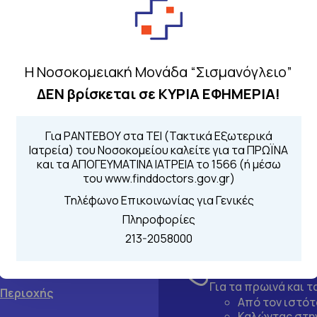
Η Νοσοκομειακή Μονάδα “Σισμανόγλειο”
ΔΕΝ βρίσκεται σε ΚΥΡΙΑ ΕΦΗΜΕΡΙΑ!
Για ΡΑΝΤΕΒΟΥ στα ΤΕΙ (Τακτικά Εξωτερικά
Ιατρεία) του Νοσοκομείου καλείτε για τα ΠΡΩΪΝΑ
και τα ΑΠΟΓΕΥΜΑΤΙΝΑ ΙΑΤΡΕΙΑ το 1566 (ή μέσω
του www.finddoctors.gov.gr)
Τηλέφωνο Επικοινωνίας για Γενικές
Πληροφορίες
213-2058000
Τηλέφωνα για 
Για τα πρωινά και 
 Περιοχής
Από τον ιστό
Καλώντας στην