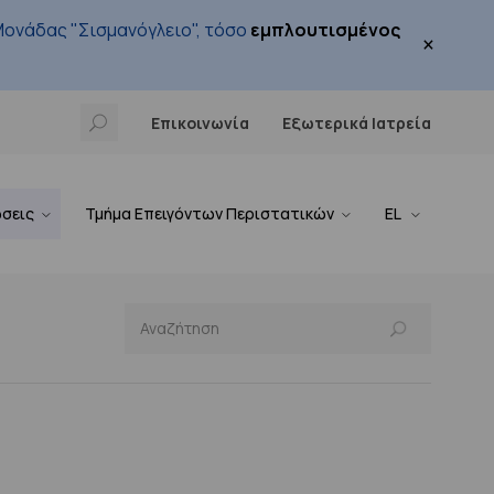
ονάδας "Σισμανόγλειο", τόσο
εμπλουτισμένος
×
Επικοινωνία
Εξωτερικά Ιατρεία
ώσεις
Τμήμα Επειγόντων Περιστατικών
EL