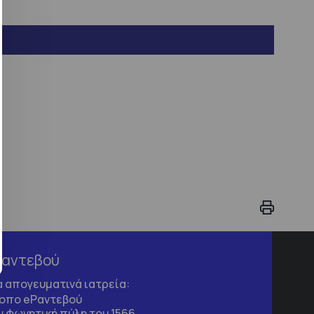
Ραντεβού
τα απογευματινά ιατρεία:
τοπο
eΡαντεβού
 φωνητική πύλη του 1566