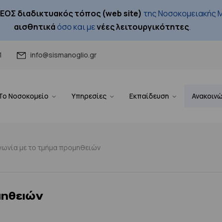
ΕΟΣ διαδικτυακός τόπος (web site)
της Νοσοκομειακής Μ
αισθητικά
όσο και με
νέες λειτουργικότητες
.
1
info@sismanoglio.gr
Το Νοσοκομείο
Υπηρεσίες
Εκπαίδευση
Ανακοιν
νωνία με το τμήμα προμηθειών
μηθειών