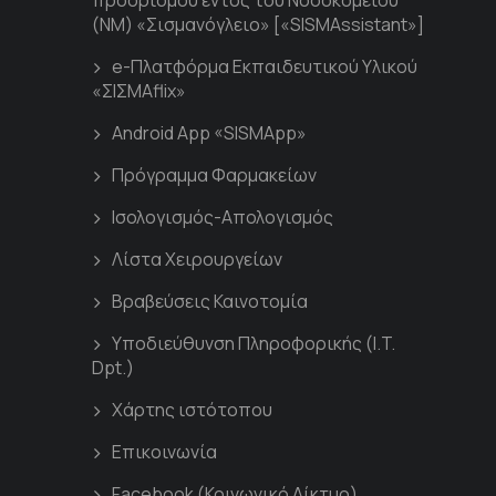
προορισμού εντός του Νοσοκομείου
(ΝΜ) «Σισμανόγλειο» [«SISMAssistant»]
e-Πλατφόρμα Εκπαιδευτικού Υλικού
«ΣΙΣΜΑflix»
Android App «SISMApp»
Πρόγραμμα Φαρμακείων
Ισολογισμός-Απολογισμός
Λίστα Χειρουργείων
Βραβεύσεις Καινοτομία
Υποδιεύθυνση Πληροφορικής (I.T.
Dpt.)
Χάρτης ιστότοπου
Επικοινωνία
Facebook (Κοινωνικό Δίκτυο)