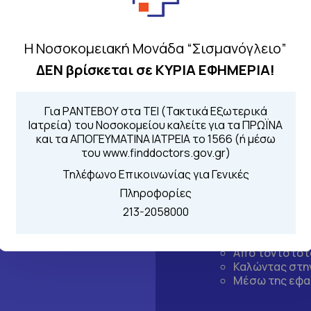
Η Νοσοκομειακή Μονάδα “Σισμανόγλειο”
ΔΕΝ βρίσκεται σε ΚΥΡΙΑ ΕΦΗΜΕΡΙΑ!
Για ΡΑΝΤΕΒΟΥ στα ΤΕΙ (Τακτικά Εξωτερικά
Ιατρεία) του Νοσοκομείου καλείτε για τα ΠΡΩΪΝΑ
και τα ΑΠΟΓΕΥΜΑΤΙΝΑ ΙΑΤΡΕΙΑ το 1566 (ή μέσω
του www.finddoctors.gov.gr)
Τηλέφωνο Επικοινωνίας για Γενικές
Πληροφορίες
213-2058000
Τηλέφωνα για 
Για τα πρωινά και 
 Περιοχής
Από τον ιστό
Καλώντας στην
Μέσω της εφα