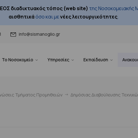
ΕΟΣ διαδικτυακός τόπος (web site)
της Νοσοκομειακής Μ
αισθητικά
όσο και με
νέες λειτουργικότητες
.
1
info@sismanoglio.gr
Το Νοσοκομείο
Υπηρεσίες
Εκπαίδευση
Ανακοι
ινώσεις Τμήματος Προμηθειών
Δημόσιας Διαβούλευσης Τεχνικ