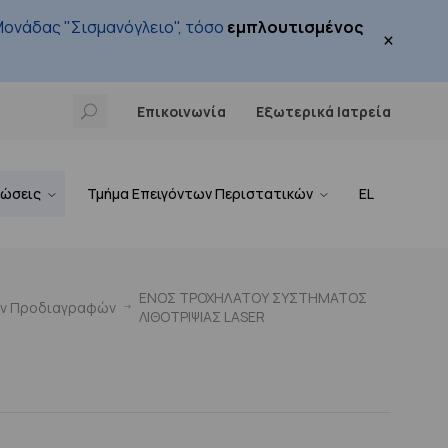
ονάδας "Σισμανόγλειο", τόσο
εμπλουτισμένος
×
Επικοινωνία
Εξωτερικά Ιατρεία
νώσεις
Τμήμα Επειγόντων Περιστατικών
EL
ΕΝΟΣ ΤΡΟΧΗΛΑΤΟΥ ΣΥΣΤΗΜΑΤΟΣ
ών Προδιαγραφών
ΛΙΘΟΤΡΙΨΙΑΣ LASER