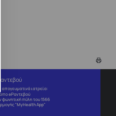
Ραντεβού
τα απογευματινά ιατρεία:
τοπο
eΡαντεβού
 φωνητική πύλη του 1566
ρμογής "MyHealth App"