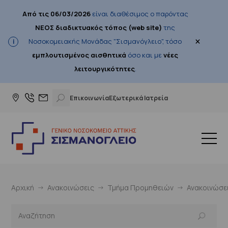
Από τις 06/03/2026
είναι διαθέσιμος ο παρόντας
ΝΕΟΣ διαδικτυακός τόπος (web site)
της
×
Νοσοκομειακής Μονάδας "Σισμανόγλειο", τόσο
εμπλουτισμένος αισθητικά
όσο και με
νέες
λειτουργικότητες
.
Επικοινωνία
Εξωτερικά Ιατρεία
Αρχική
Ανακοινώσεις
Τμήμα Προμηθειών
Ανακοινώσε