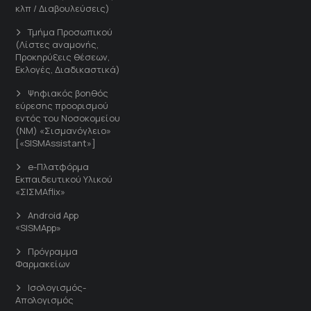
κλπ / Διαβουλεύσεις)
Τμήμα Προσωπικού
(Λίστες αναμονής,
Προκηρύξεις θέσεων,
Εκλογές, Διαδικαστικά)
Ψηφιακός βοηθός
εύρεσης προορισμού
εντός του Νοσοκομείου
(ΝΜ) «Σισμανόγλειο»
[«SISMAssistant»]
e-Πλατφόρμα
Εκπαιδευτικού Υλικού
«ΣΙΣΜΑflix»
Android App
«SISMApp»
Πρόγραμμα
Φαρμακείων
Ισολογισμός-
Απολογισμός