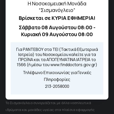
Η Νοσοκομειακή Μονάδα
Πως να έρθετε με ΜΜΜ
“Σισμανόγλειο”
Βρίσκεται σε ΚΥΡΙΑ ΕΦΗΜΕΡΙΑ!
Τηλέφωνα για Ραντεβού
Σάββατο 08 Αυγούστου 08:00 -
Κυριακή 09 Αυγούστου 08:00
Για τα πρωινά και τα απογευματινά
ιατρεία:
Από τον ιστότοπο
eΡαντεβού
Για ΡΑΝΤΕΒΟΥ στα ΤΕΙ (Τακτικά Εξωτερικά
Καλώντας στην φωνητική πύλη του
Ιατρεία) του Νοσοκομείου καλείτε για τα
1566
ΠΡΩΪΝΑ και τα ΑΠΟΓΕΥΜΑΤΙΝΑ ΙΑΤΡΕΙΑ το
Μέσω της εφαρμογής "MyHealth
1566 (ή μέσω του www.finddoctors.gov.gr)
App"
Τηλέφωνο Επικοινωνίας για Γενικές
Πληροφορίες
213-2058000
ΓΝΑ Νοσοκομείο Σισμανόγλειο - Αμαλία Φλέμιγκ
Το Σισμανόγλειο συνεργάζεται με άλλα νοσηλευτικά
ιδρύματα και μονάδες υγείας στα πλαίσια εφαρμογής