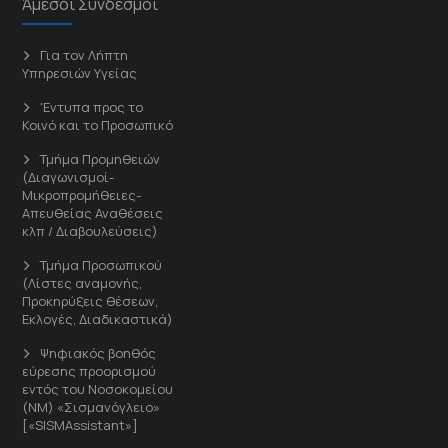
Άμεσοι Σύνδεσμοι
Για τον Λήπτη
Υπηρεσιών Υγείας
'Εντυπα προς το
Κοινό και το Προσωπικό
Τμήμα Προμηθειών
(Διαγωνισμοί-
Μικροπρομήθειες-
Απευθείας Αναθέσεις
κλπ / Διαβουλεύσεις)
Τμήμα Προσωπικού
(Λίστες αναμονής,
Προκηρύξεις θέσεων,
Εκλογές, Διαδικαστικά)
Ψηφιακός βοηθός
εύρεσης προορισμού
εντός του Νοσοκομείου
(ΝΜ) «Σισμανόγλειο»
[«SISMAssistant»]