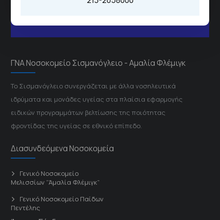
213-2058000
Μέσω της εφαρμογής "MyHealth
App"
ΓΝΑ Νοσοκομείο Σισμανόγλειο - Αμαλία Φλέμιγκ
Το Σισμανόγλειο συνεργάζεται με άλλα νοσηλευτικά
ιδρύματα και μονάδες υγείας στα πλαίσια εφαρμογής
ειδικών προγραμμάτων βελτίωσης της ποιότητας
φροντίδας της υγείας σε εθνικό επίπεδο.
Διασυνδεόμενα Νοσοκομεία
Γενικό Νοσοκομείο
Μελισσίων “Άμαλία Φλέμιγκ”
Γενικό Νοσοκομείο Παίδων
Πεντέλης