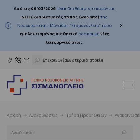
Από τις 06/03/2026
είναι διαθέσιμος ο παρόντας
ΝΕΟΣ διαδικτυακός τόπος (web site)
της
×
Νοσοκομειακής Μονάδας "Σισμανόγλειο", τόσο
εμπλουτισμένος αισθητικά
όσο και με
νέες
λειτουργικότητες
.
Επικοινωνία
Εξωτερικά Ιατρεία
Αρχική
Ανακοινώσεις
Τμήμα Προμηθειών
Ανακοινώσε