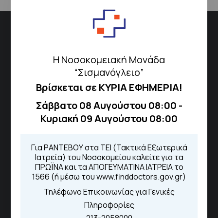
Διεύθυνση
Σισμανόγλειου 1,
Η Νοσοκομειακή Μονάδα
Μαρούσι 151 26,
Χάρτης
“Σισμανόγλειο”
Περιοχής
Βρίσκεται σε ΚΥΡΙΑ ΕΦΗΜΕΡΙΑ!
Σάββατο 08 Αυγούστου 08:00 -
Πως να έρθετε με ΜΜΜ
Κυριακή 09 Αυγούστου 08:00
Για ΡΑΝΤΕΒΟΥ στα ΤΕΙ (Τακτικά Εξωτερικά
Ιατρεία) του Νοσοκομείου καλείτε για τα
Τηλέφωνα για Ραντεβού
ΠΡΩΪΝΑ και τα ΑΠΟΓΕΥΜΑΤΙΝΑ ΙΑΤΡΕΙΑ το
Για τα πρωινά και τα απογευματινά
1566 (ή μέσω του www.finddoctors.gov.gr)
ιατρεία:
Τηλέφωνο Επικοινωνίας για Γενικές
Από τον ιστότοπο
eΡαντεβού
Πληροφορίες
Καλώντας στην φωνητική πύλη του
1566