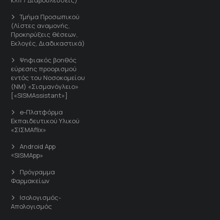
Τμήμα Προσωπικού
(Λίστες αναμονής,
Προκηρύξεις θέσεων,
Εκλογές, Διαδικαστικά)
Ψηφιακός βοηθός
εύρεσης προορισμού
εντός του Νοσοκομείου
(ΝΜ) «Σισμανόγλειο»
[«SISMAssistant»]
e-Πλατφόρμα
Εκπαιδευτικού Υλικού
«ΣΙΣΜΑflix»
Android App
«SISMApp»
Πρόγραμμα
Φαρμακείων
Ισολογισμός-
Απολογισμός