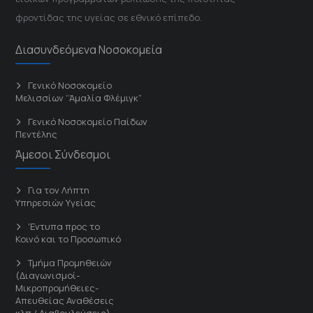
φροντίδας της υγείας σε εθνικό επίπεδο.
Διασυνδεόμενα Νοσοκομεία
Γενικό Νοσοκομείο
Μελισσίων “Άμαλία Φλέμιγκ”
Γενικό Νοσοκομείο Παίδων
Πεντέλης
Άμεσοι Σύνδεσμοι
Για τον Λήπτη
Υπηρεσιών Υγείας
'Εντυπα προς το
Κοινό και το Προσωπικό
Τμήμα Προμηθειών
(Διαγωνισμοί-
Μικροπρομήθειες-
Απευθείας Αναθέσεις
κλπ / Διαβουλεύσεις)