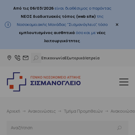
Από τις 06/03/2026
είναι διαθέσιμος ο παρόντας
ΝΕΟΣ διαδικτυακός τόπος (web site)
της
×
Νοσοκομειακής Μονάδας "Σισμανόγλειο", τόσο
εμπλουτισμένος αισθητικά
όσο και με
νέες
λειτουργικότητες
.
Επικοινωνία
Εξωτερικά Ιατρεία
Αρχική
Ανακοινώσεις
Τμήμα Προμηθειών
Ανακοινώσε