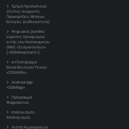
Τμήμα Προσωπικού
(Λίστες αναμονής,
Προκηρύξεις θέσεων,
Εκλογές, Διαδικαστικά)
Ψηφιακός βοηθός
εύρεσης προορισμού
εντός του Νοσοκομείου
(ΝΜ) «Σισμανόγλειο»
[«SISMAssistant»]
e-Πλατφόρμα
Εκπαιδευτικού Υλικού
«ΣΙΣΜΑflix»
Android App
«SISMApp»
Πρόγραμμα
Φαρμακείων
Ισολογισμός-
Απολογισμός
Λίστα Χειρουργείων