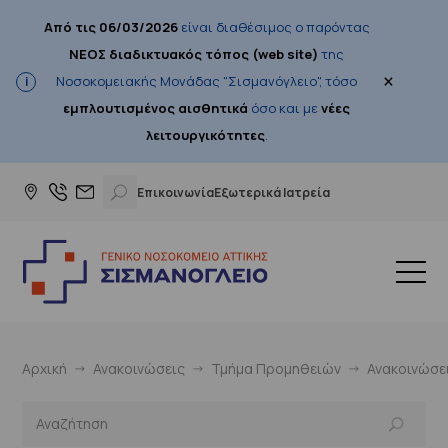
Από τις 06/03/2026
είναι διαθέσιμος ο παρόντας
ΝΕΟΣ διαδικτυακός τόπος (web site)
της
×
Νοσοκομειακής Μονάδας "Σισμανόγλειο", τόσο
εμπλουτισμένος αισθητικά
όσο και με
νέες
λειτουργικότητες
.
Επικοινωνία
Εξωτερικά Ιατρεία
Αρχική
Ανακοινώσεις
Τμήμα Προμηθειών
Ανακοινώσε