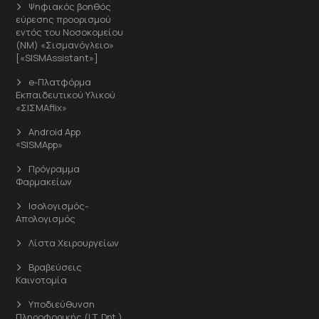
Ψηφιακός βοηθός
εύρεσης προορισμού
εντός του Νοσοκομείου
(ΝΜ) «Σισμανόγλειο»
[«SISMAssistant»]
e-Πλατφόρμα
Εκπαιδευτικού Υλικού
«ΣΙΣΜΑflix»
Android App
«SISMApp»
Πρόγραμμα
Φαρμακείων
Ισολογισμός-
Απολογισμός
Λίστα Χειρουργείων
Βραβεύσεις
Καινοτομία
Υποδιεύθυνση
Πληροφορικής (I.T. Dpt.)