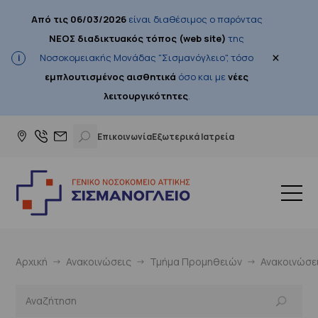
Από τις 06/03/2026
είναι διαθέσιμος ο παρόντας
ΝΕΟΣ διαδικτυακός τόπος (web site)
της
×
Νοσοκομειακής Μονάδας "Σισμανόγλειο", τόσο
εμπλουτισμένος αισθητικά
όσο και με
νέες
λειτουργικότητες
.
Επικοινωνία
Εξωτερικά Ιατρεία
Αρχική
Ανακοινώσεις
Τμήμα Προμηθειών
Ανακοινώσε