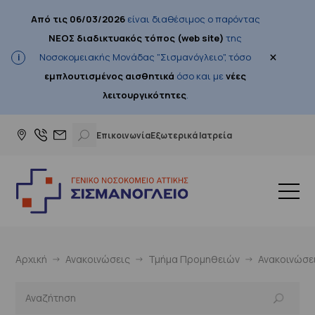
Από τις 06/03/2026
είναι διαθέσιμος ο παρόντας
ΝΕΟΣ διαδικτυακός τόπος (web site)
της
×
Νοσοκομειακής Μονάδας "Σισμανόγλειο", τόσο
εμπλουτισμένος αισθητικά
όσο και με
νέες
λειτουργικότητες
.
Επικοινωνία
Εξωτερικά Ιατρεία
Αρχική
Ανακοινώσεις
Τμήμα Προμηθειών
Ανακοινώσε