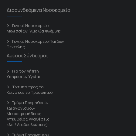
Διασυνδεόμενα Νοσοκομεία
Γενικό Νοσοκομείο
Μελισσίων “Άμαλία Φλέμιγκ”
Γενικό Νοσοκομείο Παίδων
Πεντέλης
Άμεσοι Σύνδεσμοι
Για τον Λήπτη
Υπηρεσιών Υγείας
'Εντυπα προς το
Κοινό και το Προσωπικό
Τμήμα Προμηθειών
(Διαγωνισμοί-
Μικροπρομήθειες-
Απευθείας Αναθέσεις
κλπ / Διαβουλεύσεις)
Τμήμα Προσωπικού