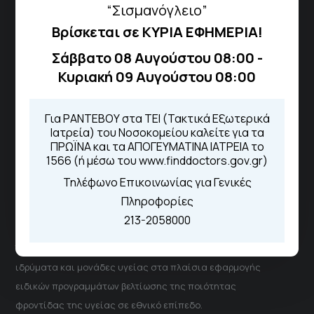
“Σισμανόγλειο”
Βρίσκεται σε ΚΥΡΙΑ ΕΦΗΜΕΡΙΑ!
Τηλέφωνα για Ραντεβού
Σάββατο 08 Αυγούστου 08:00 -
Για τα πρωινά και τα απογευματινά
Κυριακή 09 Αυγούστου 08:00
ιατρεία:
Από τον ιστότοπο
eΡαντεβού
Καλώντας στην φωνητική πύλη του
Για ΡΑΝΤΕΒΟΥ στα ΤΕΙ (Τακτικά Εξωτερικά
1566
Ιατρεία) του Νοσοκομείου καλείτε για τα
Μέσω της εφαρμογής "MyHealth
ΠΡΩΪΝΑ και τα ΑΠΟΓΕΥΜΑΤΙΝΑ ΙΑΤΡΕΙΑ το
App"
1566 (ή μέσω του www.finddoctors.gov.gr)
Τηλέφωνο Επικοινωνίας για Γενικές
Πληροφορίες
ΓΝΑ Νοσοκομείο Σισμανόγλειο - Αμαλία Φλέμιγκ
213-2058000
Το Σισμανόγλειο συνεργάζεται με άλλα νοσηλευτικά
ιδρύματα και μονάδες υγείας στα πλαίσια εφαρμογής
ειδικών προγραμμάτων βελτίωσης της ποιότητας
φροντίδας της υγείας σε εθνικό επίπεδο.