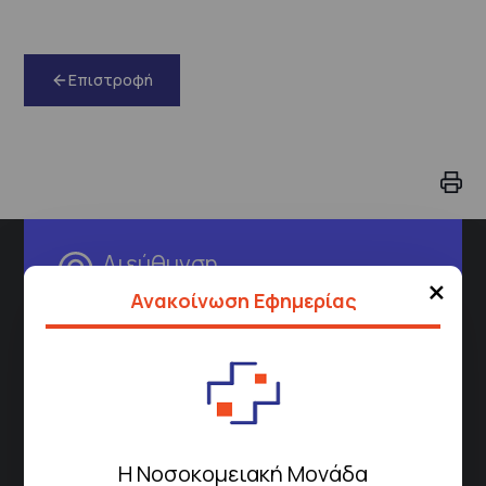
Επιστροφή
Διεύθυνση
×
Ανακοίνωση Εφημερίας
Σισμανόγλειου 1,
Μαρούσι 151 26,
Χάρτης
Περιοχής
Πως να έρθετε με ΜΜΜ
Η Νοσοκομειακή Μονάδα