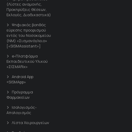
(Λίστες αναμονής,
Προκηρύξεις θέσεων,
Εκλογές, Διαδικαστικά)
Ψηφιακός βοηθός
εύρεσης προορισμού
εντός του Νοσοκομείου
(ΝΜ) «Σισμανόγλειο»
[«SISMAssistant»]
e-Πλατφόρμα
Εκπαιδευτικού Υλικού
«ΣΙΣΜΑflix»
Android App
«SISMApp»
Πρόγραμμα
Φαρμακείων
Ισολογισμός-
Απολογισμός
Λίστα Χειρουργείων