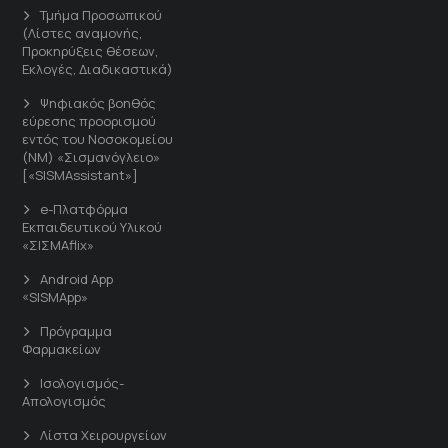
Τμήμα Προσωπικού
(Λίστες αναμονής,
Προκηρύξεις θέσεων,
Εκλογές, Διαδικαστικά)
Ψηφιακός βοηθός
εύρεσης προορισμού
εντός του Νοσοκομείου
(ΝΜ) «Σισμανόγλειο»
[«SISMAssistant»]
e-Πλατφόρμα
Εκπαιδευτικού Υλικού
«ΣΙΣΜΑflix»
Android App
«SISMApp»
Πρόγραμμα
Φαρμακείων
Ισολογισμός-
Απολογισμός
Λίστα Χειρουργείων