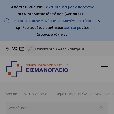
Από τις 06/03/2026
είναι διαθέσιμος ο παρόντας
ΝΕΟΣ διαδικτυακός τόπος (web site)
της
×
Νοσοκομειακής Μονάδας "Σισμανόγλειο", τόσο
εμπλουτισμένος αισθητικά
όσο και με
νέες
λειτουργικότητες
.
Επικοινωνία
Εξωτερικά Ιατρεία
Αρχική
Ανακοινώσεις
Τμήμα Προμηθειών
Ανακοινώσε