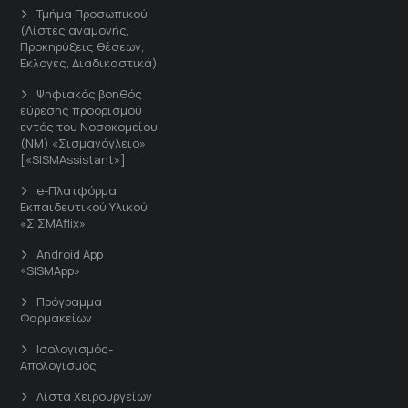
Τμήμα Προσωπικού
(Λίστες αναμονής,
Προκηρύξεις θέσεων,
Εκλογές, Διαδικαστικά)
Ψηφιακός βοηθός
εύρεσης προορισμού
εντός του Νοσοκομείου
(ΝΜ) «Σισμανόγλειο»
[«SISMAssistant»]
e-Πλατφόρμα
Εκπαιδευτικού Υλικού
«ΣΙΣΜΑflix»
Android App
«SISMApp»
Πρόγραμμα
Φαρμακείων
Ισολογισμός-
Απολογισμός
Λίστα Χειρουργείων