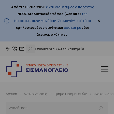
Από τις 06/03/2026
είναι διαθέσιμος ο παρόντας
ΝΕΟΣ διαδικτυακός τόπος (web site)
της
×
Νοσοκομειακής Μονάδας "Σισμανόγλειο", τόσο
εμπλουτισμένος αισθητικά
όσο και με
νέες
λειτουργικότητες
.
Επικοινωνία
Εξωτερικά Ιατρεία
Αρχική
Ανακοινώσεις
Τμήμα Προμηθειών
Ανακοινώσε