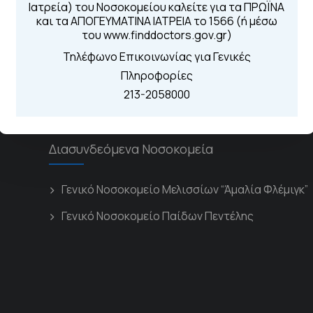
Για τα πρωινά και 
Ιατρεία) του Νοσοκομείου καλείτε για τα ΠΡΩΪΝΑ
 Περιοχής
Από τον ιστό
και τα ΑΠΟΓΕΥΜΑΤΙΝΑ ΙΑΤΡΕΙΑ το 1566 (ή μέσω
Καλώντας στην
του www.finddoctors.gov.gr)
Μέσω της εφα
Τηλέφωνο Επικοινωνίας για Γενικές
Πληροφορίες
213-2058000
Διασυνδεόμενα Νοσοκομεία
Γενικό Νοσοκομείο Μελισσίων “Άμαλία Φλέμιγκ”
Γενικό Νοσοκομείο Παίδων Πεντέλης