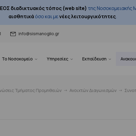
ΕΟΣ διαδικτυακός τόπος (web site)
της Νοσοκομειακής Μ
αισθητικά
όσο και με
νέες λειτουργικότητες
.
1
info@sismanoglio.gr
Το Νοσοκομείο
Υπηρεσίες
Εκπαίδευση
Ανακοι
ινώσεις Τμήματος Προμηθειών
Ανοιχτών Διαγωνισμών
Συνοπ