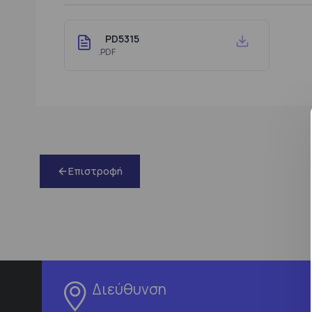
PD5315
.PDF
Επιστροφή
Διεύθυνση