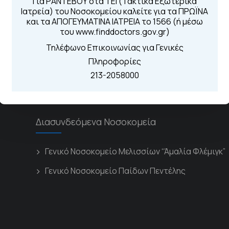
Για ΡΑΝΤΕΒΟΥ στα ΤΕΙ (Τακτικά Εξωτερικά
Ιατρεία) του Νοσοκομείου καλείτε για τα ΠΡΩΪΝΑ
Για τα πρωινά και 
 Περιοχής
και τα ΑΠΟΓΕΥΜΑΤΙΝΑ ΙΑΤΡΕΙΑ το 1566 (ή μέσω
Από τον ιστό
του www.finddoctors.gov.gr)
Καλώντας στην
Μέσω της εφα
Τηλέφωνο Επικοινωνίας για Γενικές
Πληροφορίες
213-2058000
Διασυνδεόμενα Νοσοκομεία
Γενικό Νοσοκομείο Μελισσίων “Άμαλία Φλέμιγκ”
Γενικό Νοσοκομείο Παίδων Πεντέλης