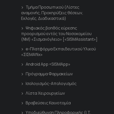
Τμήμα Προσωπικού (Λίστες
αναμονής, Προκηρύξεις θέσεων,
Εκλογές, Διαδικαστικά)
Ψηφιακός βοηθός εύρεσης
προορισμού εντός του Νοσοκομείου
(ΝΜ) «Σισμανόγλειο» [«SISMAssistant»]
e-Πλατφόρμα Εκπαιδευτικού Υλικού
«ΣΙΣΜΑflix»
Android App «SISMApp»
Πρόγραμμα Φαρμακείων
Ισολογισμός-Απολογισμός
Λίστα Χειρουργείων
Βραβεύσεις Καινοτομία
Υποδιεύθυνση Πληροφορικής (I.T.