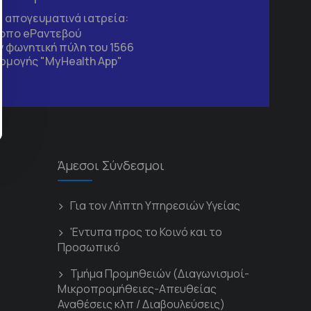
τα απογευματινά ιατρεία:
τοπο
eΡαντεβού
 φωνητική πύλη του 1566
ρμογής "MyHealth App"
Άμεσοι Σύνδεσμοι
Για τον Λήπτη Υπηρεσιών Υγείας
'Εντυπα προς το Κοινό και το
Προσωπικό
Τμήμα Προμηθειών (Διαγωνισμοί-
Μικροπρομήθειες-Απευθείας
Αναθέσεις κλπ / Διαβουλεύσεις)