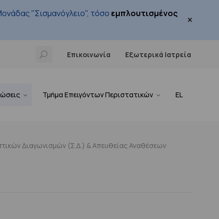
ονάδας "Σισμανόγλειο", τόσο
εμπλουτισμένος
×
Επικοινωνία
Εξωτερικά Ιατρεία
νώσεις
Τμήμα Επειγόντων Περιστατικών
EL
τικών Διαγωνισμών (Σ.Δ.) & Απευθείας Αναθέσεων