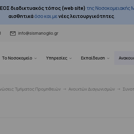
ΕΟΣ διαδικτυακός τόπος (web site)
της Νοσοκομειακής Μ
αισθητικά
όσο και με
νέες λειτουργικότητες
.
1
info@sismanoglio.gr
Το Νοσοκομείο
Υπηρεσίες
Εκπαίδευση
Ανακοι
ινώσεις Τμήματος Προμηθειών
Ανοιχτών Διαγωνισμών
Συνοπ