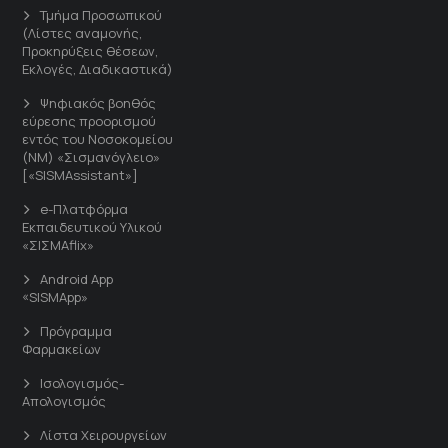
Τμήμα Προσωπικού
(Λίστες αναμονής,
Προκηρύξεις θέσεων,
Εκλογές, Διαδικαστικά)
Ψηφιακός βοηθός
εύρεσης προορισμού
εντός του Νοσοκομείου
(ΝΜ) «Σισμανόγλειο»
[«SISMAssistant»]
e-Πλατφόρμα
Εκπαιδευτικού Υλικού
«ΣΙΣΜΑflix»
Android App
«SISMApp»
Πρόγραμμα
Φαρμακείων
Ισολογισμός-
Απολογισμός
Λίστα Χειρουργείων