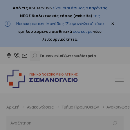
Από τις 06/03/2026
είναι διαθέσιμος ο παρόντας
ΝΕΟΣ διαδικτυακός τόπος (web site)
της
×
Νοσοκομειακής Μονάδας "Σισμανόγλειο", τόσο
εμπλουτισμένος αισθητικά
όσο και με
νέες
λειτουργικότητες
.
Επικοινωνία
Εξωτερικά Ιατρεία
Αρχική
Ανακοινώσεις
Τμήμα Προμηθειών
Ανακοινώσε