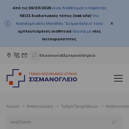
Από τις 06/03/2026
είναι διαθέσιμος ο παρόντας
ΝΕΟΣ διαδικτυακός τόπος (web site)
της
×
Νοσοκομειακής Μονάδας "Σισμανόγλειο", τόσο
εμπλουτισμένος αισθητικά
όσο και με
νέες
λειτουργικότητες
.
Επικοινωνία
Εξωτερικά Ιατρεία
Αρχική
Ανακοινώσεις
Τμήμα Προμηθειών
Ανακοινώσε