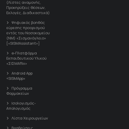
(Λίστες αναμονής,
Προκηρύξεις θέσεων,
Εκλογές, Διαδικαστικά)
Ψηφιακός βοηθός
εύρεσης προορισμού
εντός του Νοσοκομείου
(ΝΜ) «Σισμανόγλειο»
[«SISMAssistant»]
e-Πλατφόρμα
Εκπαιδευτικού Υλικού
«ΣΙΣΜΑflix»
Android App
«SISMApp»
Πρόγραμμα
Φαρμακείων
Ισολογισμός-
Απολογισμός
Λίστα Χειρουργείων
Βραβεύσεις