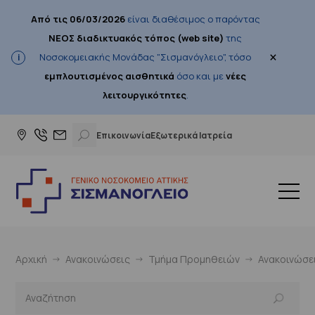
Από τις 06/03/2026
είναι διαθέσιμος ο παρόντας
ΝΕΟΣ διαδικτυακός τόπος (web site)
της
×
Νοσοκομειακής Μονάδας "Σισμανόγλειο", τόσο
εμπλουτισμένος αισθητικά
όσο και με
νέες
λειτουργικότητες
.
Επικοινωνία
Εξωτερικά Ιατρεία
Αρχική
Ανακοινώσεις
Τμήμα Προμηθειών
Ανακοινώσε