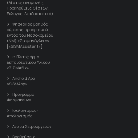
(Λίστες αναμονής,
Προκηρύξεις θέσεων,
Εκλογές, Διαδικαστικά)
Ψηφιακός βοηθός
εύρεσης προορισμού
εντός του Νοσοκομείου
(ΝΜ) «Σισμανόγλειο»
[«SISMAssistant»]
e-Πλατφόρμα
Εκπαιδευτικού Υλικού
«ΣΙΣΜΑflix»
Android App
«SISMApp»
Πρόγραμμα
Φαρμακείων
Ισολογισμός-
Απολογισμός
Λίστα Χειρουργείων
Βραβεύσεις