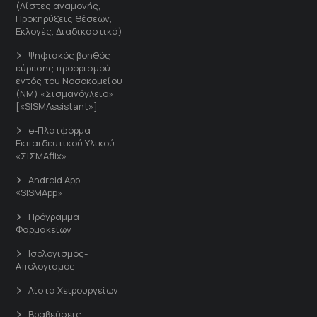
(Λίστες αναμονής,
Προκηρύξεις θέσεων,
Εκλογές, Διαδικαστικά)
Ψηφιακός βοηθός
εύρεσης προορισμού
εντός του Νοσοκομείου
(ΝΜ) «Σισμανόγλειο»
[«SISMAssistant»]
e-Πλατφόρμα
Εκπαιδευτικού Υλικού
«ΣΙΣΜΑflix»
Android App
«SISMApp»
Πρόγραμμα
Φαρμακείων
Ισολογισμός-
Απολογισμός
Λίστα Χειρουργείων
Βραβεύσεις