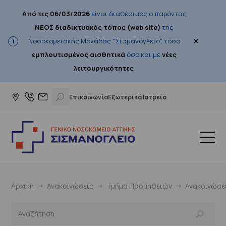
Από τις 06/03/2026
είναι διαθέσιμος ο παρόντας
ΝΕΟΣ διαδικτυακός τόπος (web site)
της
×
Νοσοκομειακής Μονάδας "Σισμανόγλειο", τόσο
εμπλουτισμένος αισθητικά
όσο και με
νέες
λειτουργικότητες
.
Επικοινωνία
Εξωτερικά Ιατρεία
Αρχική
Ανακοινώσεις
Τμήμα Προμηθειών
Ανακοινώσε