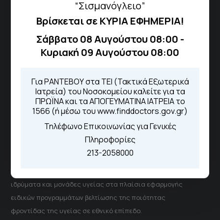
“Σισμανόγλειο”
Βρίσκεται σε ΚΥΡΙΑ ΕΦΗΜΕΡΙΑ!
Τηλέφωνα για Ραντεβού
Σάββατο 08 Αυγούστου 08:00 -
Για τα πρωινά και τα απογευματινά
Κυριακή 09 Αυγούστου 08:00
ιατρεία:
Από τον ιστότοπο
eΡαντεβού
Καλώντας στην φωνητική πύλη του
Για ΡΑΝΤΕΒΟΥ στα ΤΕΙ (Τακτικά Εξωτερικά
1566
Ιατρεία) του Νοσοκομείου καλείτε για τα
Μέσω της εφαρμογής "MyHealth
ΠΡΩΪΝΑ και τα ΑΠΟΓΕΥΜΑΤΙΝΑ ΙΑΤΡΕΙΑ το
App"
1566 (ή μέσω του www.finddoctors.gov.gr)
Τηλέφωνο Επικοινωνίας για Γενικές
Πληροφορίες
ΓΝΑ Νοσοκομείο Σισμανόγλειο - Αμαλία Φλέμιγκ
213-2058000
Το Σισμανόγλειο συνεργάζεται με άλλα νοσηλευτικά
ιδρύματα και μονάδες υγείας στα πλαίσια εφαρμογής
ειδικών προγραμμάτων βελτίωσης της ποιότητας
φροντίδας της υγείας σε εθνικό επίπεδο.