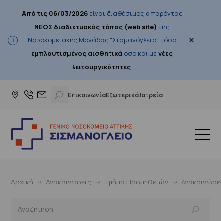
Από τις 06/03/2026
είναι διαθέσιμος ο παρόντας
ΝΕΟΣ διαδικτυακός τόπος (web site)
της
×
Νοσοκομειακής Μονάδας "Σισμανόγλειο", τόσο
εμπλουτισμένος αισθητικά
όσο και με
νέες
λειτουργικότητες
.
Επικοινωνία
Εξωτερικά Ιατρεία
Αρχική
Ανακοινώσεις
Τμήμα Προμηθειών
Ανακοινώσε