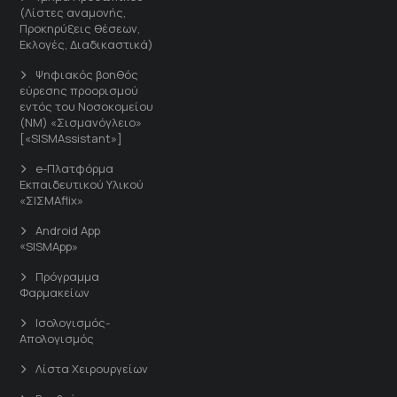
(Λίστες αναμονής,
Προκηρύξεις θέσεων,
Εκλογές, Διαδικαστικά)
Ψηφιακός βοηθός
εύρεσης προορισμού
εντός του Νοσοκομείου
(ΝΜ) «Σισμανόγλειο»
[«SISMAssistant»]
e-Πλατφόρμα
Εκπαιδευτικού Υλικού
«ΣΙΣΜΑflix»
Android App
«SISMApp»
Πρόγραμμα
Φαρμακείων
Ισολογισμός-
Απολογισμός
Λίστα Χειρουργείων