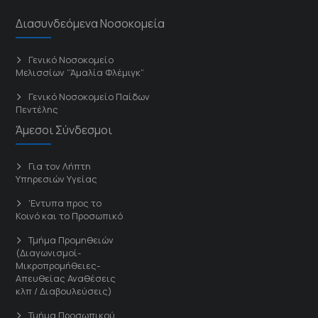
Διασυνδεόμενα Νοσοκομεία
Γενικό Νοσοκομείο
Μελισσίων “Άμαλία Φλέμιγκ”
Γενικό Νοσοκομείο Παίδων
Πεντέλης
Άμεσοι Σύνδεσμοι
Για τον Λήπτη
Υπηρεσιών Υγείας
'Εντυπα προς το
Κοινό και το Προσωπικό
Τμήμα Προμηθειών
(Διαγωνισμοί-
Μικροπρομήθειες-
Απευθείας Αναθέσεις
κλπ / Διαβουλεύσεις)
Τμήμα Προσωπικού