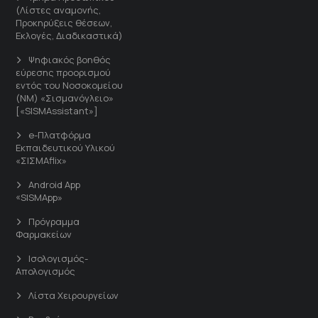
(Λίστες αναμονής,
Προκηρύξεις θέσεων,
Εκλογές, Διαδικαστικά)
Ψηφιακός βοηθός
εύρεσης προορισμού
εντός του Νοσοκομείου
(ΝΜ) «Σισμανόγλειο»
[«SISMAssistant»]
e-Πλατφόρμα
Εκπαιδευτικού Υλικού
«ΣΙΣΜΑflix»
Android App
«SISMApp»
Πρόγραμμα
Φαρμακείων
Ισολογισμός-
Απολογισμός
Λίστα Χειρουργείων