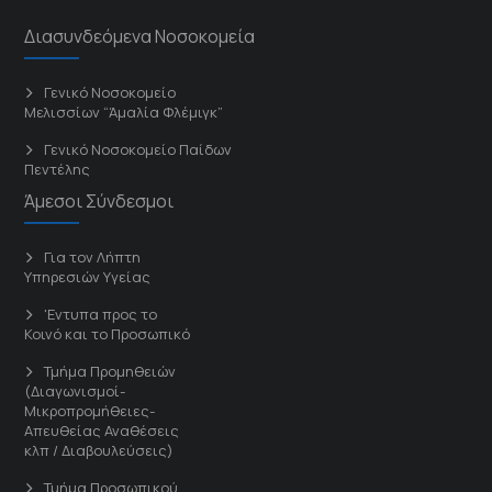
Διασυνδεόμενα Νοσοκομεία
Γενικό Νοσοκομείο
Μελισσίων “Άμαλία Φλέμιγκ”
Γενικό Νοσοκομείο Παίδων
Πεντέλης
Άμεσοι Σύνδεσμοι
Για τον Λήπτη
Υπηρεσιών Υγείας
'Εντυπα προς το
Κοινό και το Προσωπικό
Τμήμα Προμηθειών
(Διαγωνισμοί-
Μικροπρομήθειες-
Απευθείας Αναθέσεις
κλπ / Διαβουλεύσεις)
Τμήμα Προσωπικού