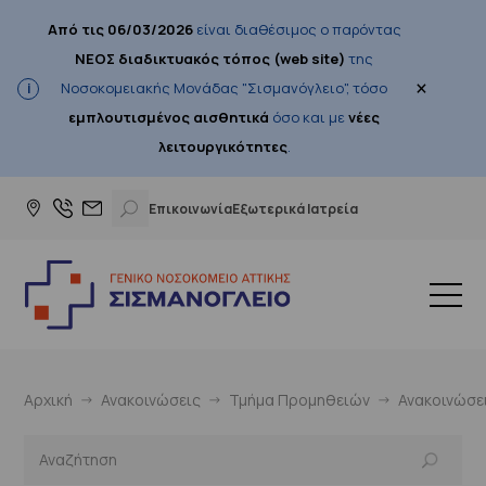
Από τις 06/03/2026
είναι διαθέσιμος ο παρόντας
ΝΕΟΣ διαδικτυακός τόπος (web site)
της
×
Νοσοκομειακής Μονάδας "Σισμανόγλειο", τόσο
εμπλουτισμένος αισθητικά
όσο και με
νέες
λειτουργικότητες
.
Επικοινωνία
Εξωτερικά Ιατρεία
Αρχική
Ανακοινώσεις
Τμήμα Προμηθειών
Ανακοινώσε