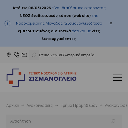
Από τις 06/03/2026
είναι διαθέσιμος ο παρόντας
ΝΕΟΣ διαδικτυακός τόπος (web site)
της
×
Νοσοκομειακής Μονάδας "Σισμανόγλειο", τόσο
εμπλουτισμένος αισθητικά
όσο και με
νέες
λειτουργικότητες
.
Επικοινωνία
Εξωτερικά Ιατρεία
Αρχική
Ανακοινώσεις
Τμήμα Προμηθειών
Ανακοινώσε