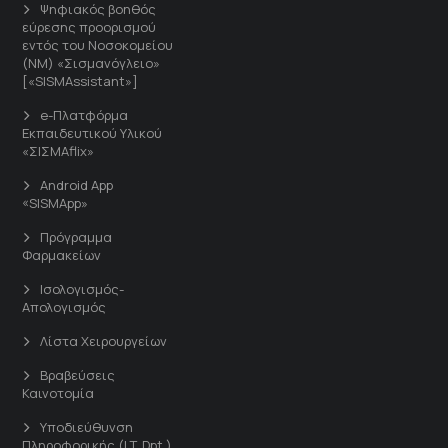
Ψηφιακός βοηθός
εύρεσης προορισμού
εντός του Νοσοκομείου
(ΝΜ) «Σισμανόγλειο»
[«SISMAssistant»]
e-Πλατφόρμα
Εκπαιδευτικού Υλικού
«ΣΙΣΜΑflix»
Android App
«SISMApp»
Πρόγραμμα
Φαρμακείων
Ισολογισμός-
Απολογισμός
Λίστα Χειρουργείων
Βραβεύσεις
Καινοτομία
Υποδιεύθυνση
Πληροφορικής (I.T. Dpt.)