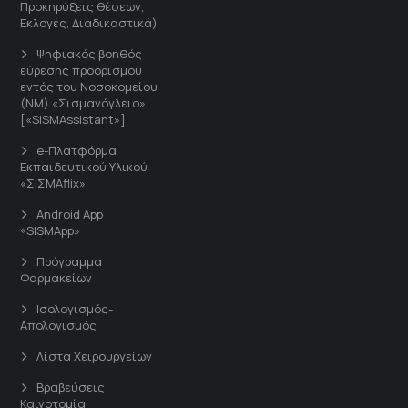
Προκηρύξεις θέσεων,
Εκλογές, Διαδικαστικά)
Ψηφιακός βοηθός
εύρεσης προορισμού
εντός του Νοσοκομείου
(ΝΜ) «Σισμανόγλειο»
[«SISMAssistant»]
e-Πλατφόρμα
Εκπαιδευτικού Υλικού
«ΣΙΣΜΑflix»
Android App
«SISMApp»
Πρόγραμμα
Φαρμακείων
Ισολογισμός-
Απολογισμός
Λίστα Χειρουργείων
Βραβεύσεις
Καινοτομία