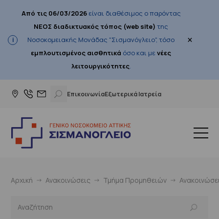
Από τις 06/03/2026
είναι διαθέσιμος ο παρόντας
ΝΕΟΣ διαδικτυακός τόπος (web site)
της
×
Νοσοκομειακής Μονάδας "Σισμανόγλειο", τόσο
εμπλουτισμένος αισθητικά
όσο και με
νέες
λειτουργικότητες
.
Επικοινωνία
Εξωτερικά Ιατρεία
Αρχική
Ανακοινώσεις
Τμήμα Προμηθειών
Ανακοινώσε