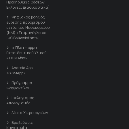
Προκηρύξεις θέσεων,
Εκλογές, Διαδικαστικά)
Ψηφιακός βοηθός
εύρεσης προορισμού
εντός του Νοσοκομείου
(ΝΜ) «Σισμανόγλειο»
[«SISMAssistant»]
e-Πλατφόρμα
Εκπαιδευτικού Υλικού
«ΣΙΣΜΑflix»
Android App
«SISMApp»
Πρόγραμμα
Φαρμακείων
Ισολογισμός-
Απολογισμός
Λίστα Χειρουργείων
Βραβεύσεις
Καινοτομία