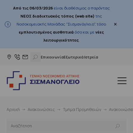
Από τις 06/03/2026
είναι διαθέσιμος ο παρόντας
ΝΕΟΣ διαδικτυακός τόπος (web site)
της
×
Νοσοκομειακής Μονάδας "Σισμανόγλειο", τόσο
εμπλουτισμένος αισθητικά
όσο και με
νέες
λειτουργικότητες
.
Επικοινωνία
Εξωτερικά Ιατρεία
Αρχική
Ανακοινώσεις
Τμήμα Προμηθειών
Ανακοινώσε