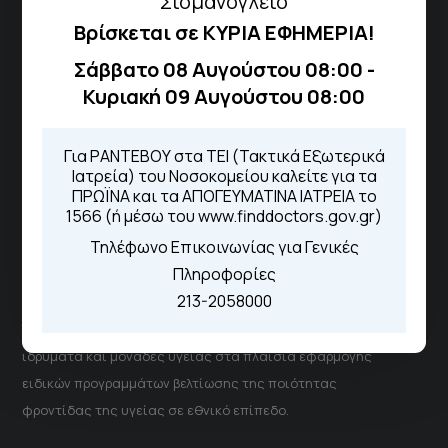
“Σισμανόγλειο”
Τηλέφωνα για Ραντεβού
Βρίσκεται σε ΚΥΡΙΑ ΕΦΗΜΕΡΙΑ!
Για τα πρωινά και τα απογευματινά
Σάββατο 08 Αυγούστου 08:00 -
ιατρεία:
Κυριακή 09 Αυγούστου 08:00
Από τον ιστότοπο
eΡαντεβού
Καλώντας στην φωνητική πύλη του
1566
Για ΡΑΝΤΕΒΟΥ στα ΤΕΙ (Τακτικά Εξωτερικά
Μέσω της εφαρμογής "MyHealth
Ιατρεία) του Νοσοκομείου καλείτε για τα
App"
ΠΡΩΪΝΑ και τα ΑΠΟΓΕΥΜΑΤΙΝΑ ΙΑΤΡΕΙΑ το
1566 (ή μέσω του www.finddoctors.gov.gr)
Τηλέφωνο Επικοινωνίας για Γενικές
Πληροφορίες
ΓΝΑ Νοσοκομείο Σισμανόγλειο - Αμαλία Φλέμιγκ
213-2058000
Το Σισμανόγλειο συνεργάζεται με άλλα νοσηλευτικά
ιδρύματα και μονάδες υγείας στα πλαίσια εφαρμογής
ειδικών προγραμμάτων βελτίωσης της ποιότητας
φροντίδας της υγείας σε εθνικό επίπεδο.