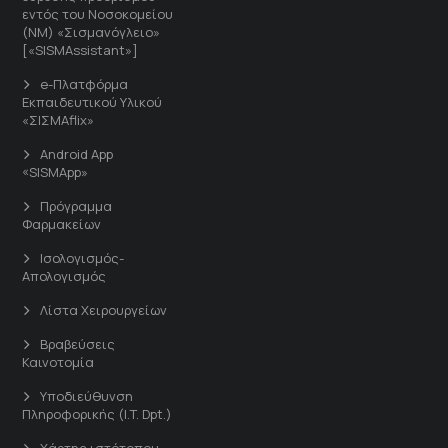
εντός του Νοσοκομείου
(ΝΜ) «Σισμανόγλειο»
[«SISMAssistant»]
e-Πλατφόρμα
Εκπαιδευτικού Υλικού
«ΣΙΣΜΑflix»
Android App
«SISMApp»
Πρόγραμμα
Φαρμακείων
Ισολογισμός-
Απολογισμός
Λίστα Χειρουργείων
Βραβεύσεις
Καινοτομία
Υποδιεύθυνση
Πληροφορικής (I.T. Dpt.)
Χάρτης ιστότοπου