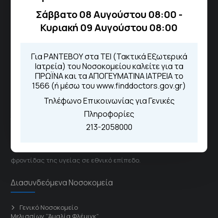
ιατρεία:
Σάββατο 08 Αυγούστου 08:00 -
Από τον ιστότοπο
eΡαντεβού
Καλώντας στην φωνητική πύλη του
Κυριακή 09 Αυγούστου 08:00
1566
Μέσω της εφαρμογής "MyHealth
App"
Για ΡΑΝΤΕΒΟΥ στα ΤΕΙ (Τακτικά Εξωτερικά
Ιατρεία) του Νοσοκομείου καλείτε για τα
ΠΡΩΪΝΑ και τα ΑΠΟΓΕΥΜΑΤΙΝΑ ΙΑΤΡΕΙΑ το
1566 (ή μέσω του www.finddoctors.gov.gr)
ΓΝΑ Νοσοκομείο Σισμανόγλειο - Αμαλία Φλέμιγκ
Τηλέφωνο Επικοινωνίας για Γενικές
Πληροφορίες
Το Σισμανόγλειο συνεργάζεται με άλλα νοσηλευτικά
213-2058000
ιδρύματα και μονάδες υγείας στα πλαίσια εφαρμογής
ειδικών προγραμμάτων βελτίωσης της ποιότητας
φροντίδας της υγείας σε εθνικό επίπεδο.
Διασυνδεόμενα Νοσοκομεία
Γενικό Νοσοκομείο
Μελισσίων “Άμαλία Φλέμιγκ”