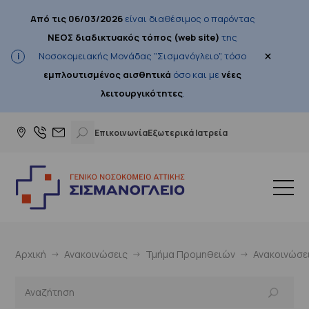
Από τις 06/03/2026
είναι διαθέσιμος ο παρόντας
ΝΕΟΣ διαδικτυακός τόπος (web site)
της
×
Νοσοκομειακής Μονάδας "Σισμανόγλειο", τόσο
εμπλουτισμένος αισθητικά
όσο και με
νέες
λειτουργικότητες
.
Επικοινωνία
Εξωτερικά Ιατρεία
Αρχική
Ανακοινώσεις
Τμήμα Προμηθειών
Ανακοινώσε