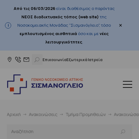
Από τις 06/03/2026
είναι διαθέσιμος ο παρόντας
ΝΕΟΣ διαδικτυακός τόπος (web site)
της
×
Νοσοκομειακής Μονάδας "Σισμανόγλειο", τόσο
εμπλουτισμένος αισθητικά
όσο και με
νέες
λειτουργικότητες
.
Επικοινωνία
Εξωτερικά Ιατρεία
Αρχική
Ανακοινώσεις
Τμήμα Προμηθειών
Ανακοινώσε