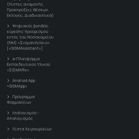
(Λίστες αναμονής,
Προκηρύξεις θέσεων,
Εκλογές, Διαδικαστικά)
Ψηφιακός βοηθός
εύρεσης προορισμού
εντός του Νοσοκομείου
(ΝΜ) «Σισμανόγλειο»
[«SISMAssistant»]
e-Πλατφόρμα
Εκπαιδευτικού Υλικού
«ΣΙΣΜΑflix»
Android App
«SISMApp»
Πρόγραμμα
Φαρμακείων
Ισολογισμός-
Απολογισμός
Λίστα Χειρουργείων