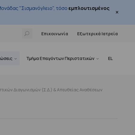
ονάδας "Σισμανόγλειο", τόσο
εμπλουτισμένος
×
Επικοινωνία
Εξωτερικά Ιατρεία
νώσεις
Τμήμα Επειγόντων Περιστατικών
EL
τικών Διαγωνισμών (Σ.Δ.) & Απευθείας Αναθέσεων