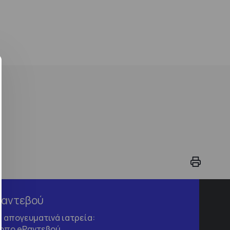
Ραντεβού
τα απογευματινά ιατρεία:
τοπο
eΡαντεβού