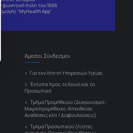
 φωνητική πύλη του 1566
ρμογής "MyHealth App"
Άμεσοι Σύνδεσμοι
Για τον Λήπτη Υπηρεσιών Υγείας
'Εντυπα προς το Κοινό και το
Προσωπικό
Τμήμα Προμηθειών (Διαγωνισμοί-
Μικροπρομήθειες-Απευθείας
Αναθέσεις κλπ / Διαβουλεύσεις)
Τμήμα Προσωπικού (Λίστες