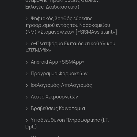
αναμονής, Προκηρύξεις θέσεων,
Εκλογές, Διαδικαστικά)
Ψηφιακός βοηθός εύρεσης
προορισμού εντός του Νοσοκομείου
(ΝΜ) «Σισμανόγλειο» [«SISMAssistant»]
e-Πλατφόρμα Εκπαιδευτικού Υλικού
«ΣΙΣΜΑflix»
Android App «SISMApp»
Πρόγραμμα Φαρμακείων
Ισολογισμός-Απολογισμός
Λίστα Χειρουργείων
Βραβεύσεις Καινοτομία
Υποδιεύθυνση Πληροφορικής (I.T.
Dpt.)