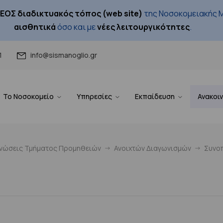
ΕΟΣ διαδικτυακός τόπος (web site)
της Νοσοκομειακής Μ
αισθητικά
όσο και με
νέες λειτουργικότητες
.
1
info@sismanoglio.gr
Το Νοσοκομείο
Υπηρεσίες
Εκπαίδευση
Ανακοι
ινώσεις Τμήματος Προμηθειών
Ανοιχτών Διαγωνισμών
Συνοπ