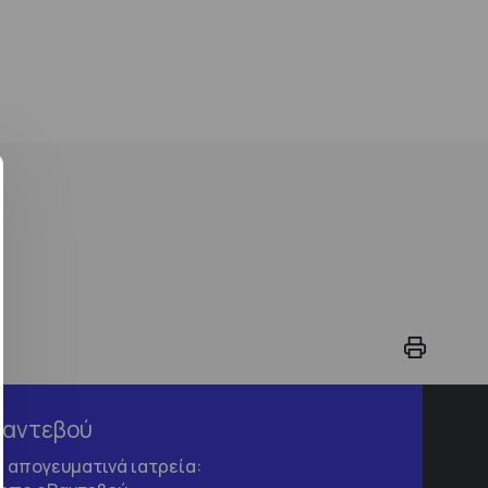
Ραντεβού
τα απογευματινά ιατρεία: