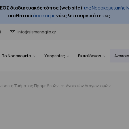
ΕΟΣ διαδικτυακός τόπος (web site)
της Νοσοκομειακής Μ
αισθητικά
όσο και με
νέες λειτουργικότητες
.
1
info@sismanoglio.gr
Το Νοσοκομείο
Υπηρεσίες
Εκπαίδευση
Ανακοι
ινώσεις Τμήματος Προμηθειών
Ανοιχτών Διαγωνισμών