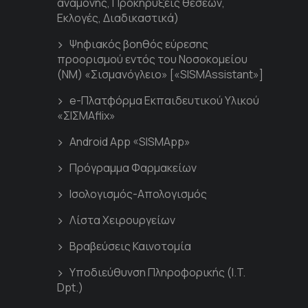
αναμονής, Προκηρύξεις θέσεων,
Εκλογές, Διαδικαστικά)
Ψηφιακός βοηθός εύρεσης
προορισμού εντός του Νοσοκομείου
(ΝΜ) «Σισμανόγλειο» [«SISMAssistant»]
e-Πλατφόρμα Εκπαιδευτικού Υλικού
«ΣΙΣΜΑflix»
Android App «SISMApp»
Πρόγραμμα Φαρμακείων
Ισολογισμός-Απολογισμός
Λίστα Χειρουργείων
Βραβεύσεις Καινοτομία
Υποδιεύθυνση Πληροφορικής (I.T.
Dpt.)