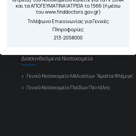
Από τον ιστό
και τα ΑΠΟΓΕΥΜΑΤΙΝΑ ΙΑΤΡΕΙΑ το 1566 (ή μέσω
Καλώντας στην
του www.finddoctors.gov.gr)
Μέσω της εφα
Τηλέφωνο Επικοινωνίας για Γενικές
Πληροφορίες
213-2058000
Διασυνδεόμενα Νοσοκομεία
Γενικό Νοσοκομείο Μελισσίων “Άμαλία Φλέμιγκ”
Γενικό Νοσοκομείο Παίδων Πεντέλης