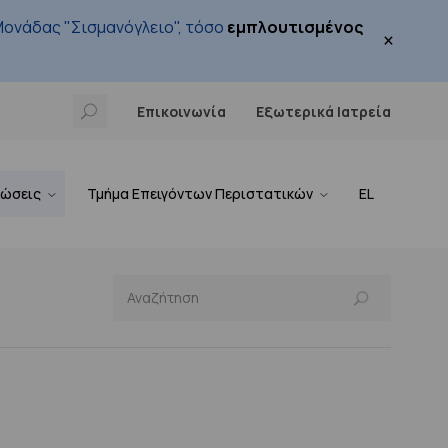
ονάδας "Σισμανόγλειο", τόσο
εμπλουτισμένος
×
Επικοινωνία
Εξωτερικά Ιατρεία
νώσεις
Τμήμα Επειγόντων Περιστατικών
EL