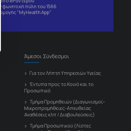
τοπο
eΡαντεβού
 φωνητική πύλη του 1566
ρμογής "MyHealth App"
Άμεσοι Σύνδεσμοι
Για τον Λήπτη Υπηρεσιών Υγείας
'Εντυπα προς το Κοινό και το
Προσωπικό
Τμήμα Προμηθειών (Διαγωνισμοί-
Μικροπρομήθειες-Απευθείας
Αναθέσεις κλπ / Διαβουλεύσεις)
Τμήμα Προσωπικού (Λίστες