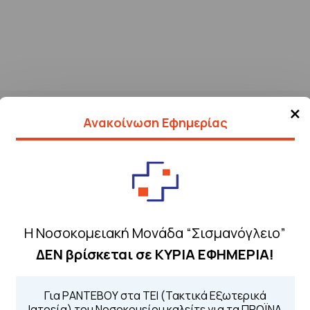
×
Ανακοίνωση Εφημερίας
Η Νοσοκομειακή Μονάδα “Σισμανόγλειο”
ΔΕΝ βρίσκεται σε ΚΥΡΙΑ ΕΦΗΜΕΡΙΑ!
Τηλέφωνα για 
Για ΡΑΝΤΕΒΟΥ στα ΤΕΙ (Τακτικά Εξωτερικά
Για τα πρωινά και 
 Περιοχής
Ιατρεία) του Νοσοκομείου καλείτε για τα ΠΡΩΪΝΑ