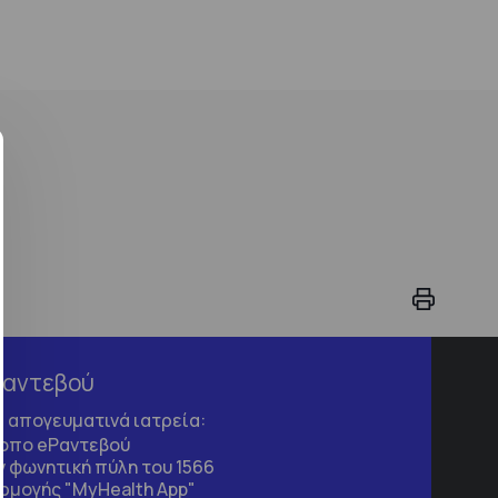
Ραντεβού
τα απογευματινά ιατρεία:
τοπο
eΡαντεβού
 φωνητική πύλη του 1566
ρμογής "MyHealth App"