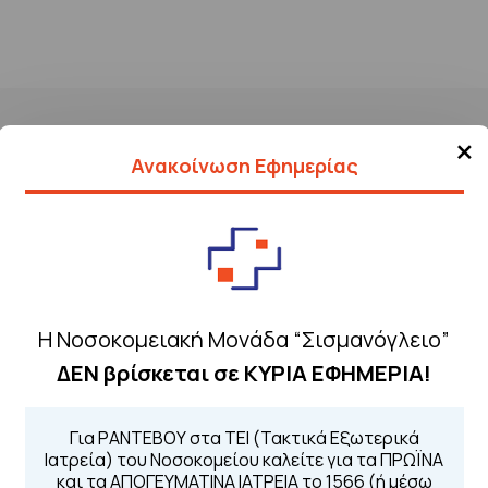
×
Ανακοίνωση Εφημερίας
Η Νοσοκομειακή Μονάδα “Σισμανόγλειο”
ΔΕΝ βρίσκεται σε ΚΥΡΙΑ ΕΦΗΜΕΡΙΑ!
Τηλέφωνα για 
Για τα πρωινά και 
 Περιοχής
Από τον ιστό
Για ΡΑΝΤΕΒΟΥ στα ΤΕΙ (Τακτικά Εξωτερικά
Καλώντας στην
Ιατρεία) του Νοσοκομείου καλείτε για τα ΠΡΩΪΝΑ
Μέσω της εφα
και τα ΑΠΟΓΕΥΜΑΤΙΝΑ ΙΑΤΡΕΙΑ το 1566 (ή μέσω