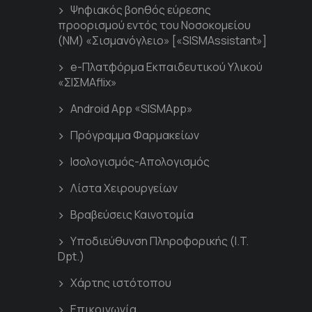
Ψηφιακός βοηθός εύρεσης
προορισμού εντός του Νοσοκομείου
(ΝΜ) «Σισμανόγλειο» [«SISMAssistant»]
e-Πλατφόρμα Εκπαιδευτικού Υλικού
«ΣΙΣΜΑflix»
Android App «SISMApp»
Πρόγραμμα Φαρμακείων
Ισολογισμός-Απολογισμός
Λίστα Χειρουργείων
Βραβεύσεις Καινοτομία
Υποδιεύθυνση Πληροφορικής (I.T.
Dpt.)
Χάρτης ιστότοπου
Επικοινωνία