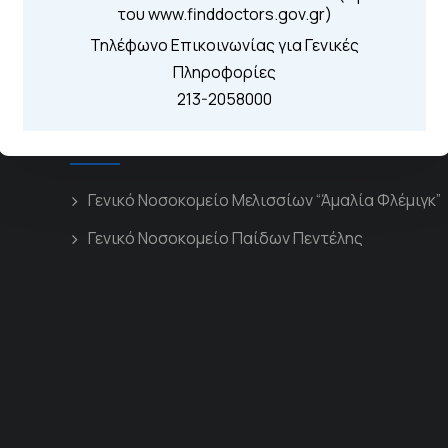
του www.finddoctors.gov.gr)
Τηλέφωνο Επικοινωνίας για Γενικές
Πληροφορίες
213-2058000
Διασυνδεόμενα Νοσοκομεία
Γενικό Νοσοκομείο Μελισσίων “Άμαλία Φλέμιγκ”
Γενικό Νοσοκομείο Παίδων Πεντέλης