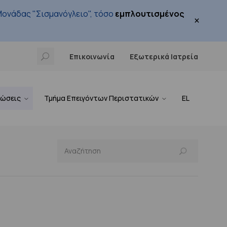
ονάδας "Σισμανόγλειο", τόσο
εμπλουτισμένος
×
Επικοινωνία
Εξωτερικά Ιατρεία
νώσεις
Τμήμα Επειγόντων Περιστατικών
EL