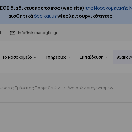
ΕΟΣ διαδικτυακός τόπος (web site)
της Νοσοκομειακής Μ
αισθητικά
όσο και με
νέες λειτουργικότητες
.
1
info@sismanoglio.gr
Το Νοσοκομείο
Υπηρεσίες
Εκπαίδευση
Ανακοι
ινώσεις Τμήματος Προμηθειών
Ανοιχτών Διαγωνισμών