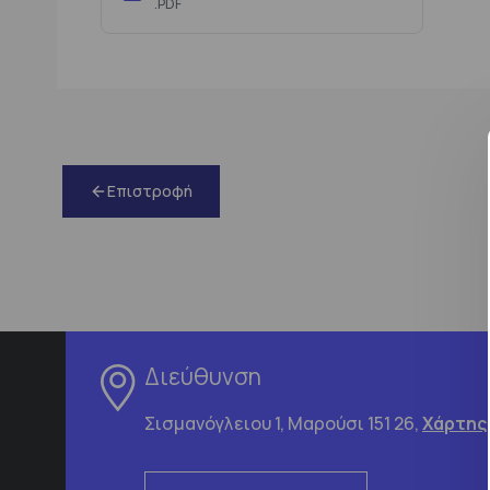
.PDF
Επιστροφή
Διεύθυνση
Σισμανόγλειου 1, Μαρούσι 151 26,
Χάρτης