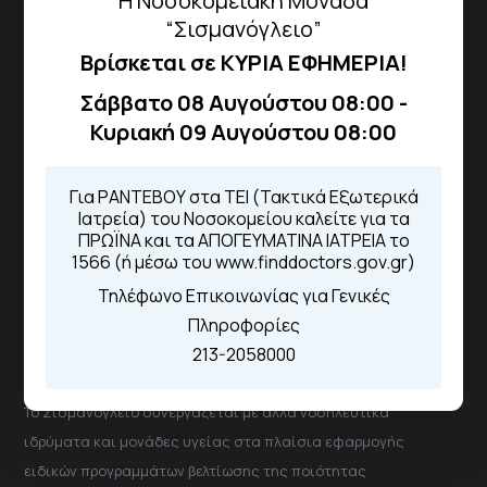
Η Νοσοκομειακή Μονάδα
“Σισμανόγλειο”
Βρίσκεται σε ΚΥΡΙΑ ΕΦΗΜΕΡΙΑ!
Τηλέφωνα για Ραντεβού
Σάββατο 08 Αυγούστου 08:00 -
Για τα πρωινά και τα απογευματινά
Κυριακή 09 Αυγούστου 08:00
ιατρεία:
Από τον ιστότοπο
eΡαντεβού
Για ΡΑΝΤΕΒΟΥ στα ΤΕΙ (Τακτικά Εξωτερικά
Καλώντας στην φωνητική πύλη του
Ιατρεία) του Νοσοκομείου καλείτε για τα
1566
ΠΡΩΪΝΑ και τα ΑΠΟΓΕΥΜΑΤΙΝΑ ΙΑΤΡΕΙΑ το
Μέσω της εφαρμογής "MyHealth
1566 (ή μέσω του www.finddoctors.gov.gr)
App"
Τηλέφωνο Επικοινωνίας για Γενικές
Πληροφορίες
213-2058000
ΓΝΑ Νοσοκομείο Σισμανόγλειο - Αμαλία Φλέμιγκ
Το Σισμανόγλειο συνεργάζεται με άλλα νοσηλευτικά
ιδρύματα και μονάδες υγείας στα πλαίσια εφαρμογής
ειδικών προγραμμάτων βελτίωσης της ποιότητας