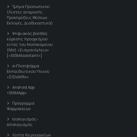
Τμήμα Προσωπικού
(Λίστες αναμονής,
Προκηρύξεις θέσεων,
Εκλογές, Διαδικαστικά)
Ψηφιακός βοηθός
εύρεσης προορισμού
εντός του Νοσοκομείου
(ΝΜ) «Σισμανόγλειο»
[«SISMAssistant»]
e-Πλατφόρμα
Εκπαιδευτικού Υλικού
«ΣΙΣΜΑflix»
Android App
«SISMApp»
Πρόγραμμα
Φαρμακείων
Ισολογισμός-
Απολογισμός
Λίστα Χειρουργείων