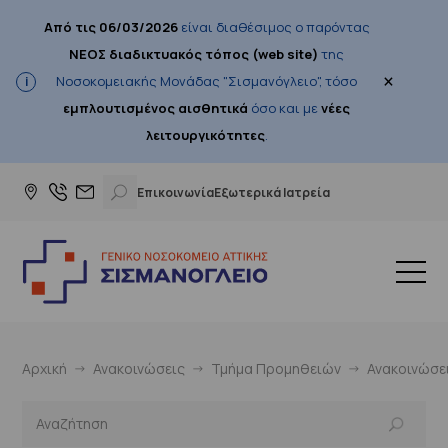
Από τις 06/03/2026
είναι διαθέσιμος ο παρόντας
ΝΕΟΣ διαδικτυακός τόπος (web site)
της
×
Νοσοκομειακής Μονάδας "Σισμανόγλειο", τόσο
εμπλουτισμένος αισθητικά
όσο και με
νέες
λειτουργικότητες
.
Επικοινωνία
Εξωτερικά Ιατρεία
Αρχική
Ανακοινώσεις
Τμήμα Προμηθειών
Ανακοινώσε