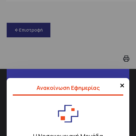
Επιστροφή
Διεύθυνση
×
Ανακοίνωση Εφημερίας
Σισμανόγλειου 1,
Μαρούσι 151 26,
Χάρτης
Περιοχής
Πως να έρθετε με ΜΜΜ