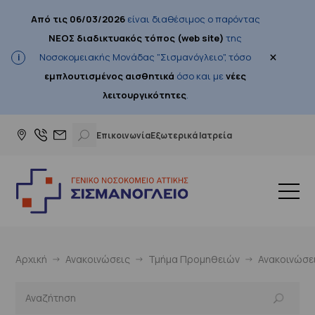
Από τις 06/03/2026
είναι διαθέσιμος ο παρόντας
ΝΕΟΣ διαδικτυακός τόπος (web site)
της
×
Νοσοκομειακής Μονάδας "Σισμανόγλειο", τόσο
εμπλουτισμένος αισθητικά
όσο και με
νέες
λειτουργικότητες
.
Επικοινωνία
Εξωτερικά Ιατρεία
Αρχική
Ανακοινώσεις
Τμήμα Προμηθειών
Ανακοινώσε