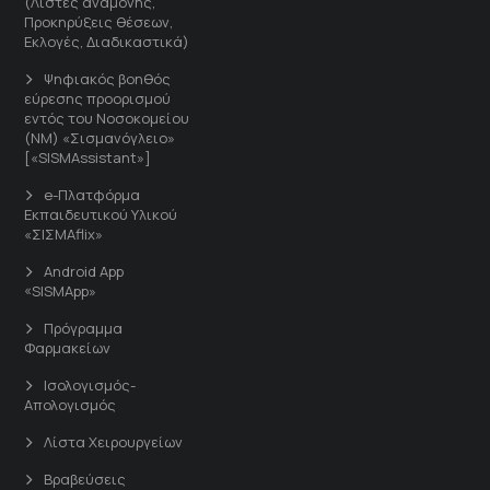
(Λίστες αναμονής,
Προκηρύξεις θέσεων,
Εκλογές, Διαδικαστικά)
Ψηφιακός βοηθός
εύρεσης προορισμού
εντός του Νοσοκομείου
(ΝΜ) «Σισμανόγλειο»
[«SISMAssistant»]
e-Πλατφόρμα
Εκπαιδευτικού Υλικού
«ΣΙΣΜΑflix»
Android App
«SISMApp»
Πρόγραμμα
Φαρμακείων
Ισολογισμός-
Απολογισμός
Λίστα Χειρουργείων
Βραβεύσεις