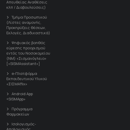
Απευθείας Αναθέσεις
κλπ / Διαβουλεύσεις)
Τμήμα Προσωπικού
(Λίστες αναμονής,
Προκηρύξεις θέσεων,
Εκλογές, Διαδικαστικά)
Ψηφιακός βοηθός
εύρεσης προορισμού
εντός του Νοσοκομείου
(ΝΜ) «Σισμανόγλειο»
[«SISMAssistant»]
e-Πλατφόρμα
Εκπαιδευτικού Υλικού
«ΣΙΣΜΑflix»
Android App
«SISMApp»
Πρόγραμμα
Φαρμακείων
Ισολογισμός-
Απολογισμός