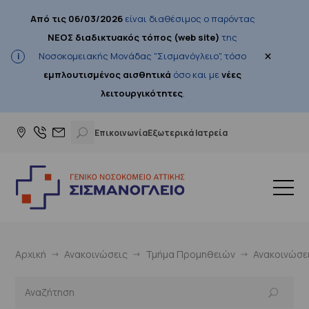
Από τις 06/03/2026
είναι διαθέσιμος ο παρόντας
ΝΕΟΣ διαδικτυακός τόπος (web site)
της
×
Νοσοκομειακής Μονάδας "Σισμανόγλειο", τόσο
εμπλουτισμένος αισθητικά
όσο και με
νέες
λειτουργικότητες
.
Επικοινωνία
Εξωτερικά Ιατρεία
Αρχική
Ανακοινώσεις
Τμήμα Προμηθειών
Ανακοινώσε