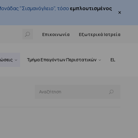
ονάδας "Σισμανόγλειο", τόσο
εμπλουτισμένος
×
Επικοινωνία
Εξωτερικά Ιατρεία
νώσεις
Τμήμα Επειγόντων Περιστατικών
EL