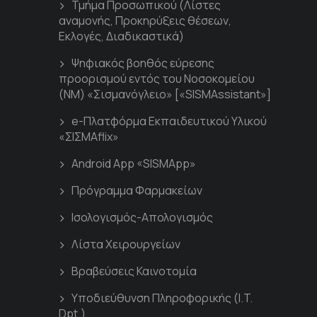
Τμήμα Προσωπικού (Λίστες
αναμονής, Προκηρύξεις θέσεων,
Εκλογές, Διαδικαστικά)
Ψηφιακός βοηθός εύρεσης
προορισμού εντός του Νοσοκομείου
(ΝΜ) «Σισμανόγλειο» [«SISMAssistant»]
e-Πλατφόρμα Εκπαιδευτικού Υλικού
«ΣΙΣΜΑflix»
Android App «SISMApp»
Πρόγραμμα Φαρμακείων
Ισολογισμός-Απολογισμός
Λίστα Χειρουργείων
Βραβεύσεις Καινοτομία
Υποδιεύθυνση Πληροφορικής (I.T.
Dpt.)