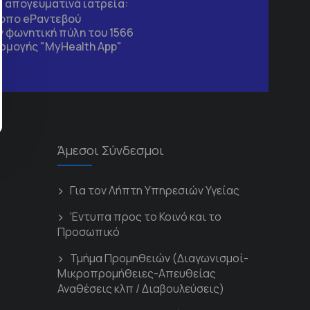
τα απογευματινά ιατρεία:
τοπο
eΡαντεβού
 φωνητική πύλη του 1566
ρμογής "MyHealth App"
Άμεσοι Σύνδεσμοι
Για τον Λήπτη Υπηρεσιών Υγείας
'Εντυπα προς το Κοινό και το
Προσωπικό
Τμήμα Προμηθειών (Διαγωνισμοί-
Μικροπρομήθειες-Απευθείας
Αναθέσεις κλπ / Διαβουλεύσεις)