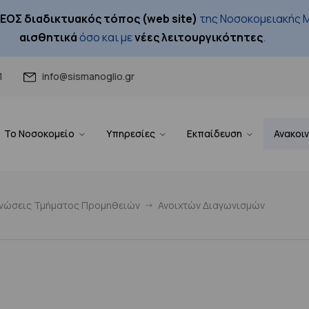
ΕΟΣ διαδικτυακός τόπος (web site)
της Νοσοκομειακής Μ
αισθητικά
όσο και με
νέες λειτουργικότητες
.
1
info@sismanoglio.gr
Το Νοσοκομείο
Υπηρεσίες
Εκπαίδευση
Ανακοι
ινώσεις Τμήματος Προμηθειών
Ανοιχτών Διαγωνισμών