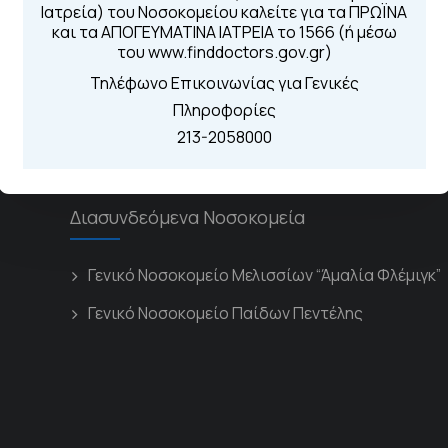
Για τα πρωινά και 
Ιατρεία) του Νοσοκομείου καλείτε για τα ΠΡΩΪΝΑ
 Περιοχής
Από τον ιστό
και τα ΑΠΟΓΕΥΜΑΤΙΝΑ ΙΑΤΡΕΙΑ το 1566 (ή μέσω
Καλώντας στην
του www.finddoctors.gov.gr)
Μέσω της εφα
Τηλέφωνο Επικοινωνίας για Γενικές
Πληροφορίες
213-2058000
Διασυνδεόμενα Νοσοκομεία
Γενικό Νοσοκομείο Μελισσίων “Άμαλία Φλέμιγκ”
Γενικό Νοσοκομείο Παίδων Πεντέλης