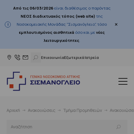
Από τις 06/03/2026
είναι διαθέσιμος ο παρόντας
ΝΕΟΣ διαδικτυακός τόπος (web site)
της
×
Νοσοκομειακής Μονάδας "Σισμανόγλειο", τόσο
εμπλουτισμένος αισθητικά
όσο και με
νέες
λειτουργικότητες
.
Επικοινωνία
Εξωτερικά Ιατρεία
Αρχική
Ανακοινώσεις
Τμήμα Προμηθειών
Ανακοινώσε