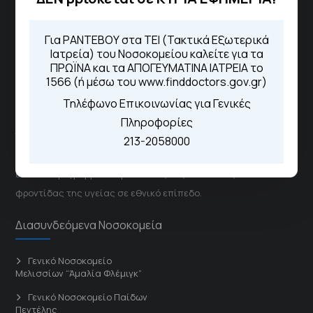
1566
Μέσω της εφαρμογής "MyHealth
Για ΡΑΝΤΕΒΟΥ στα ΤΕΙ (Τακτικά Εξωτερικά
App"
Ιατρεία) του Νοσοκομείου καλείτε για τα
ΠΡΩΪΝΑ και τα ΑΠΟΓΕΥΜΑΤΙΝΑ ΙΑΤΡΕΙΑ το
1566 (ή μέσω του www.finddoctors.gov.gr)
ΓΝΑ Νοσοκομείο Σισμανόγλειο - Αμαλία Φλέμιγκ
Τηλέφωνο Επικοινωνίας για Γενικές
Πληροφορίες
Το Σισμανόγλειο συνεργάζεται με άλλα νοσηλευτικά
213-2058000
ιδρύματα και μονάδες υγείας στα πλαίσια εφαρμογής
ειδικών προγραμμάτων βελτίωσης της ποιότητας
φροντίδας της υγείας σε εθνικό επίπεδο.
Διασυνδεόμενα Νοσοκομεία
Γενικό Νοσοκομείο
Μελισσίων “Άμαλία Φλέμιγκ”
Γενικό Νοσοκομείο Παίδων
Πεντέλης