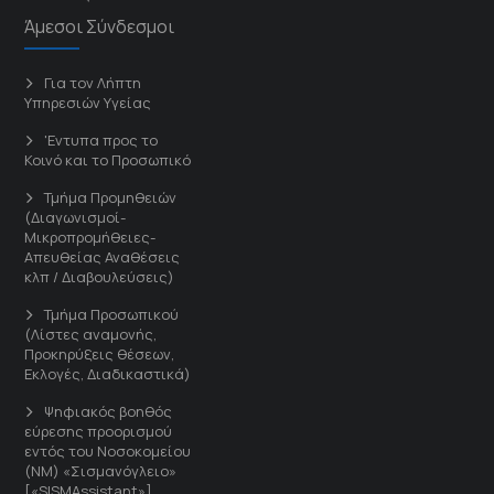
Άμεσοι Σύνδεσμοι
Για τον Λήπτη
Υπηρεσιών Υγείας
'Εντυπα προς το
Κοινό και το Προσωπικό
Τμήμα Προμηθειών
(Διαγωνισμοί-
Μικροπρομήθειες-
Απευθείας Αναθέσεις
κλπ / Διαβουλεύσεις)
Τμήμα Προσωπικού
(Λίστες αναμονής,
Προκηρύξεις θέσεων,
Εκλογές, Διαδικαστικά)
Ψηφιακός βοηθός
εύρεσης προορισμού
εντός του Νοσοκομείου
(ΝΜ) «Σισμανόγλειο»
[«SISMAssistant»]