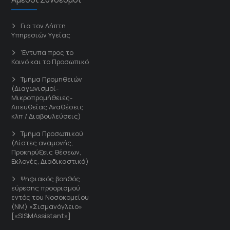
Για τον Λήπτη
Υπηρεσιών Υγείας
'Εντυπα προς το
Κοινό και το Προσωπικό
Τμήμα Προμηθειών
(Διαγωνισμοί-
Μικροπρομήθειες-
Απευθείας Αναθέσεις
κλπ / Διαβουλεύσεις)
Τμήμα Προσωπικού
(Λίστες αναμονής,
Προκηρύξεις θέσεων,
Εκλογές, Διαδικαστικά)
Ψηφιακός βοηθός
εύρεσης προορισμού
εντός του Νοσοκομείου
(ΝΜ) «Σισμανόγλειο»
[«SISMAssistant»]