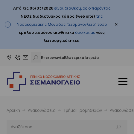
Από τις 06/03/2026
είναι διαθέσιμος ο παρόντας
ΝΕΟΣ διαδικτυακός τόπος (web site)
της
×
Νοσοκομειακής Μονάδας "Σισμανόγλειο", τόσο
εμπλουτισμένος αισθητικά
όσο και με
νέες
λειτουργικότητες
.
Επικοινωνία
Εξωτερικά Ιατρεία
Αρχική
Ανακοινώσεις
Τμήμα Προμηθειών
Ανακοινώσε