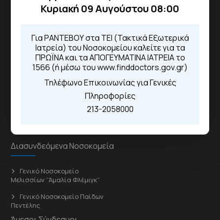
Μέσω της εφαρμογής "MyHealth
Κυριακή 09 Αυγούστου 08:00
App"
Για ΡΑΝΤΕΒΟΥ στα ΤΕΙ (Τακτικά Εξωτερικά
Ιατρεία) του Νοσοκομείου καλείτε για τα
ΠΡΩΪΝΑ και τα ΑΠΟΓΕΥΜΑΤΙΝΑ ΙΑΤΡΕΙΑ το
ΓΝΑ Νοσοκομείο Σισμανόγλειο - Αμαλία Φλέμιγκ
1566 (ή μέσω του www.finddoctors.gov.gr)
Τηλέφωνο Επικοινωνίας για Γενικές
Το Σισμανόγλειο συνεργάζεται με άλλα νοσηλευτικά
Πληροφορίες
ιδρύματα και μονάδες υγείας στα πλαίσια εφαρμογής
213-2058000
ειδικών προγραμμάτων βελτίωσης της ποιότητας
φροντίδας της υγείας σε εθνικό επίπεδο.
Διασυνδεόμενα Νοσοκομεία
Γενικό Νοσοκομείο
Μελισσίων “Άμαλία Φλέμιγκ”
Γενικό Νοσοκομείο Παίδων
Πεντέλης
Άμεσοι Σύνδεσμοι