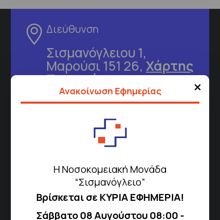
Διεύθυνση
Σισμανόγλειου 1,
Μαρούσι 151 26,
Χάρτης
Περιοχής
×
Ανακοίνωση Εφημερίας
Πως να έρθετε με ΜΜΜ
Τηλέφωνα για Ραντεβού
Η Νοσοκομειακή Μονάδα
Για τα πρωινά και τα απογευματινά
“Σισμανόγλειο”
ιατρεία:
Βρίσκεται σε ΚΥΡΙΑ ΕΦΗΜΕΡΙΑ!
Από τον ιστότοπο
eΡαντεβού
Καλώντας στην φωνητική πύλη του
Σάββατο 08 Αυγούστου 08:00 -
1566